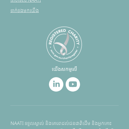
គេហទំព័រ NAATI
ទាក់ទងមកយើង
យើងសកម្មលើ
NAATI ទទួលស្គាល់ និងគោរពដល់ជនជាតិដើម និងអ្នកកោះ