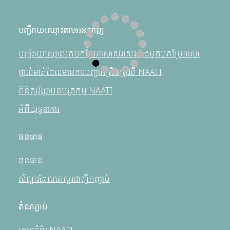
បញ្ជីរាយឈ្មោះតាមអនឡាញ
បញ្ជីរាយឈ្មោះអ្នកបកប្រែភាសាសរសេរ និងអ្នកបកប្រែភាសា
ផ្ទាល់មាត់ដែលមានការបញ្ជាក់ត្រឹមត្រូវពី NAATI
ពិនិត្យវិញ្ញាបនបត្រកម្ម NAATI
អំពីយុទ្ធនាការ
ធនធាន
ធនធាន
សំណួរដែលគេសួរជាញឹកញាប់
តំណភ្ជាប់