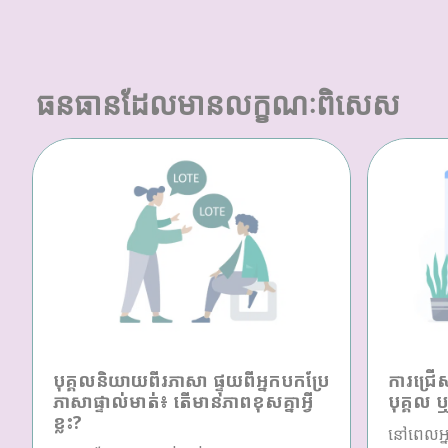
ធនធានដែលមានលក្ខណៈពិសេស
បុគ្គលនិយាយពីរភាសា ផ្ទុយពីអ្នកបកប្រែ
ការជ្រើ
ភាសាផ្ទាល់មាត់៖ តើមានភាពខុសគ្នាអ្វី
បុគ្គល 
ខ្លះ?
នៅពេលអ្ន