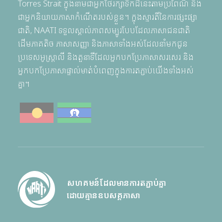
Torres Strait ក្នុងនាមជាអ្នកថែរក្សាទឹកដីនេះតាមប្រពៃណី និង
ជាអ្នកនិយាយភាសាកំណើតរបស់ខ្លួន។ ក្នុងស្មារតីនៃការផ្សះផ្សា
ជាតិ, NAATI ទទួលស្គាល់ភាពសម្បូរបែបដែលភាសាជនជាតិ
ដើមភាគតិច ភាសាសញ្ញា និងភាសាទាំងអស់ដែលនាំមកជូន
ប្រទេសអូស្ត្រាលី និងតួនាទីដែលអ្នកបកប្រែភាសាសរសេរ និង
អ្នកបកប្រែភាសាផ្ទាល់មាត់បំពេញក្នុងការតភ្ជាប់យើងទាំងអស់
គ្នា។
សហគមន៍ដែលមានការតភ្ជាប់គ្នា
ដោយគ្មានឧបសគ្គភាសា