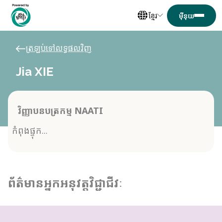
ខ្មែរ
ត្រឡប់ទៅលទ្ធផលវិញ
Jia XIE
វិញ្ញាបនបត្រកម្ម NAATI
កំពុងផ្ទុក...
ព័ត៌មានអ្នកអនុវត្តវិជ្ជាជីវៈ