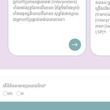
អ្នកបកប្រែភាសាផ្ទាល់មាត់ (interpreters)
សរសេរ ឬប
ទាំងអស់សុទ្ធតែចេះពីរភាសា ប៉ុន្តែមិនមែនគ្រប់
ជ្រើសរើស
ទាំងមនុស្សនិយាយពីរភាសា សុទ្ធតែអាចក្លាយ
(transla
ជាអ្នកបកប្រែផ្ទាល់មាត់បាននោះទេ។
(interpre
ភាសា (la
LSP)។
តើទំព័រនេះមានប្រយោជន៍ទេ?
បាទ
ទេ