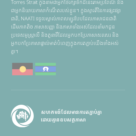
Torres Strait ក្នុងនាមជាអ្នកថែរក្សាទឹកដីនេះតាមប្រពៃណី និង
ជាអ្នកនិយាយភាសាកំណើតរបស់ខ្លួន។ ក្នុងស្មារតីនៃការផ្សះផ្សា
ជាតិ, NAATI ទទួលស្គាល់ភាពសម្បូរបែបដែលភាសាជនជាតិ
ដើមភាគតិច ភាសាសញ្ញា និងភាសាទាំងអស់ដែលនាំមកជូន
ប្រទេសអូស្ត្រាលី និងតួនាទីដែលអ្នកបកប្រែភាសាសរសេរ និង
អ្នកបកប្រែភាសាផ្ទាល់មាត់បំពេញក្នុងការតភ្ជាប់យើងទាំងអស់
គ្នា។
សហគមន៍ដែលមានការតភ្ជាប់គ្នា
ដោយគ្មានឧបសគ្គភាសា