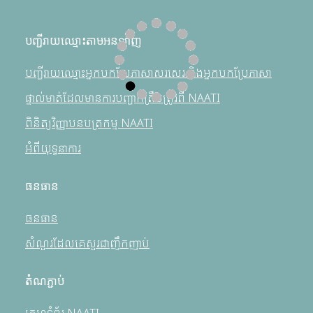
បញ្ជីរាយឈ្មោះតាមអនឡាញ
បញ្ជីរាយឈ្មោះអ្នកបកប្រែភាសាសរសេរ និងអ្នកបកប្រែភាសា
ផ្ទាល់មាត់ដែលមានការបញ្ជាក់ត្រឹមត្រូវពី NAATI
ពិនិត្យវិញ្ញាបនបត្រកម្ម NAATI
អំពីយុទ្ធនាការ
ធនធាន
ធនធាន
សំណួរដែលគេសួរជាញឹកញាប់
តំណភ្ជាប់