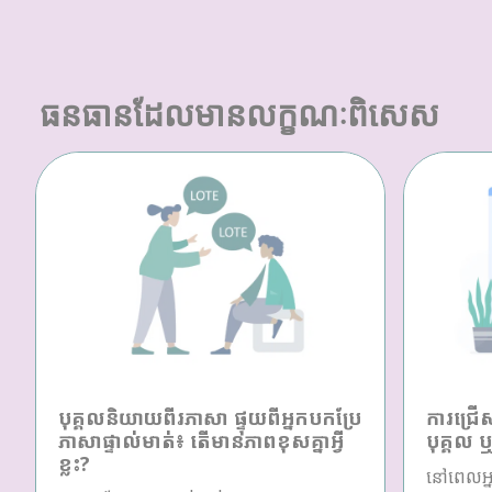
ធនធានដែលមានលក្ខណៈពិសេស
បុគ្គលនិយាយពីរភាសា ផ្ទុយពីអ្នកបកប្រែ
ការជ្រើ
ភាសាផ្ទាល់មាត់៖ តើមានភាពខុសគ្នាអ្វី
បុគ្គល 
ខ្លះ?
នៅពេលអ្ន