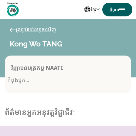
ខ្មែរ
ត្រឡប់ទៅលទ្ធផលវិញ
Kong Wo TANG
វិញ្ញាបនបត្រកម្ម NAATI
កំពុងផ្ទុក...
ព័ត៌មានអ្នកអនុវត្តវិជ្ជាជីវៈ