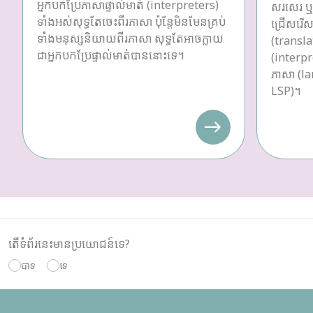
អ្នកបកប្រែភាសាផ្ទាល់មាត់ (interpreters)
សរសេរ ឬប
ទាំងអស់សុទ្ធតែចេះពីរភាសា ប៉ុន្តែមិនមែនគ្រប់
ជ្រើសរើស
ទាំងមនុស្សនិយាយពីរភាសា សុទ្ធតែអាចក្លាយ
(transla
ជាអ្នកបកប្រែផ្ទាល់មាត់បាននោះទេ។
(interpre
ភាសា (la
LSP)។
តើទំព័រនេះមានប្រយោជន៍ទេ?
បាទ
ទេ