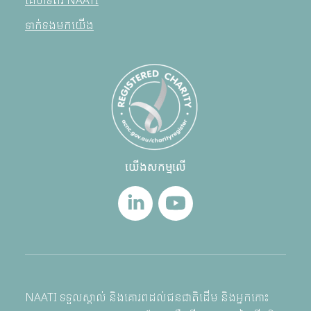
គេហទំព័រ NAATI
ទាក់ទងមកយើង
យើងសកម្មលើ
NAATI ទទួលស្គាល់ និងគោរពដល់ជនជាតិដើម និងអ្នកកោះ