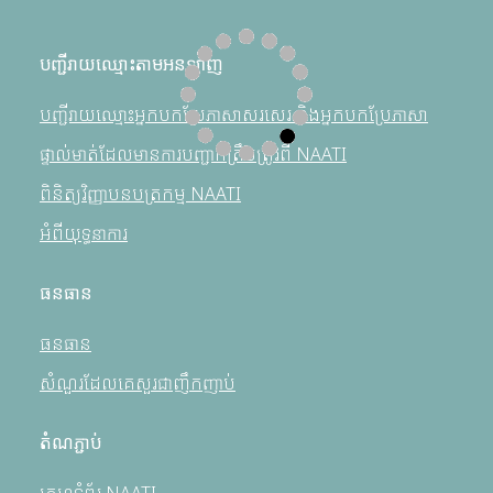
បញ្ជីរាយឈ្មោះតាមអនឡាញ
បញ្ជីរាយឈ្មោះអ្នកបកប្រែភាសាសរសេរ និងអ្នកបកប្រែភាសា
ផ្ទាល់មាត់ដែលមានការបញ្ជាក់ត្រឹមត្រូវពី NAATI
ពិនិត្យវិញ្ញាបនបត្រកម្ម NAATI
អំពីយុទ្ធនាការ
ធនធាន
ធនធាន
សំណួរដែលគេសួរជាញឹកញាប់
តំណភ្ជាប់