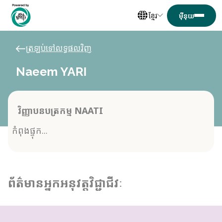
ខ្មែរ
ត្រឡប់ទៅលទ្ធផលវិញ
Naeem YARI
វិញ្ញាបនបត្រកម្ម NAATI
កំពុងផ្ទុក...
ព័ត៌មានអ្នកអនុវត្តវិជ្ជាជីវៈ