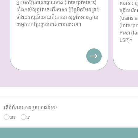
អ្នកបកប្រែភាសាផ្ទាល់មាត់ (interpreters)
សរសេរ ឬប
ទាំងអស់សុទ្ធតែចេះពីរភាសា ប៉ុន្តែមិនមែនគ្រប់
ជ្រើសរើស
ទាំងមនុស្សនិយាយពីរភាសា សុទ្ធតែអាចក្លាយ
(transla
ជាអ្នកបកប្រែផ្ទាល់មាត់បាននោះទេ។
(interpre
ភាសា (la
LSP)។
តើទំព័រនេះមានប្រយោជន៍ទេ?
បាទ
ទេ