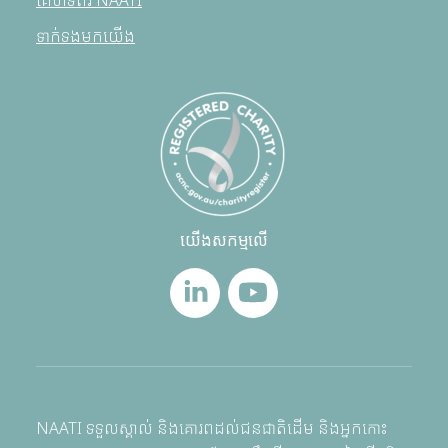
គេហទំព័រ NAATI
ទាក់ទងមកយើង
យើងសកម្មលើ
NAATI ទទួលស្គាល់ និងគោរពដល់ជនជាតិដើម និងអ្នកកោះ