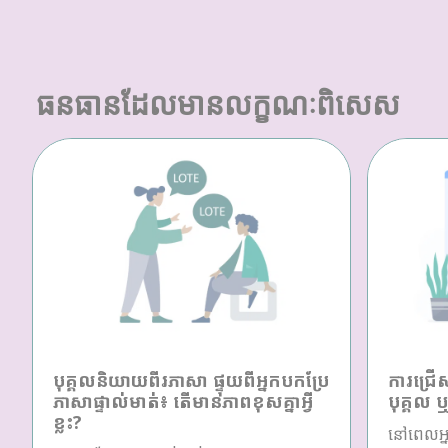
ធនធានដែលមានលក្ខណៈពិសេស
បុគ្គលនិយាយពីរភាសា ផ្ទុយពីអ្នកបកប្រែ
ការជ្រើ
ភាសាផ្ទាល់មាត់៖ តើមានភាពខុសគ្នាអ្វី
បុគ្គល 
ខ្លះ?
នៅពេលអ្ន