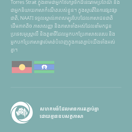
Torres Strait ក្នុងនាមជាអ្នកថែរក្សាទឹកដីនេះតាមប្រពៃណី និង
ជាអ្នកនិយាយភាសាកំណើតរបស់ខ្លួន។ ក្នុងស្មារតីនៃការផ្សះផ្សា
ជាតិ, NAATI ទទួលស្គាល់ភាពសម្បូរបែបដែលភាសាជនជាតិ
ដើមភាគតិច ភាសាសញ្ញា និងភាសាទាំងអស់ដែលនាំមកជូន
ប្រទេសអូស្ត្រាលី និងតួនាទីដែលអ្នកបកប្រែភាសាសរសេរ និង
អ្នកបកប្រែភាសាផ្ទាល់មាត់បំពេញក្នុងការតភ្ជាប់យើងទាំងអស់
គ្នា។
សហគមន៍ដែលមានការតភ្ជាប់គ្នា
ដោយគ្មានឧបសគ្គភាសា