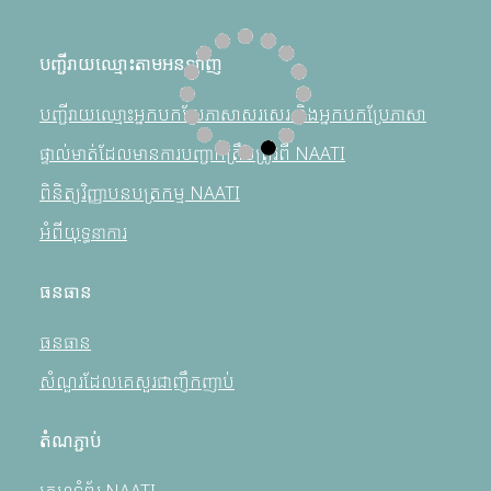
បញ្ជីរាយឈ្មោះតាមអនឡាញ
បញ្ជីរាយឈ្មោះអ្នកបកប្រែភាសាសរសេរ និងអ្នកបកប្រែភាសា
ផ្ទាល់មាត់ដែលមានការបញ្ជាក់ត្រឹមត្រូវពី NAATI
ពិនិត្យវិញ្ញាបនបត្រកម្ម NAATI
អំពីយុទ្ធនាការ
ធនធាន
ធនធាន
សំណួរដែលគេសួរជាញឹកញាប់
តំណភ្ជាប់