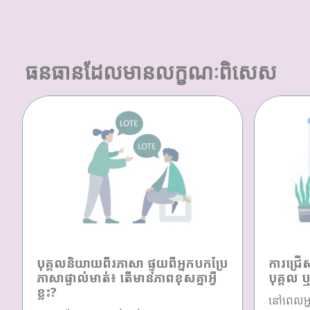
ធនធានដែលមានលក្ខណៈពិសេស
បុគ្គលនិយាយពីរភាសា ផ្ទុយពីអ្នកបកប្រែ
ការជ្រើ
ភាសាផ្ទាល់មាត់៖ តើមានភាពខុសគ្នាអ្វី
បុគ្គល 
ខ្លះ?
នៅពេលអ្ន