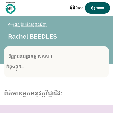
ខ្មែរ
ត្រឡប់ទៅលទ្ធផលវិញ
Rachel BEEDLES
វិញ្ញាបនបត្រកម្ម NAATI
កំពុងផ្ទុក...
ព័ត៌មានអ្នកអនុវត្តវិជ្ជាជីវៈ