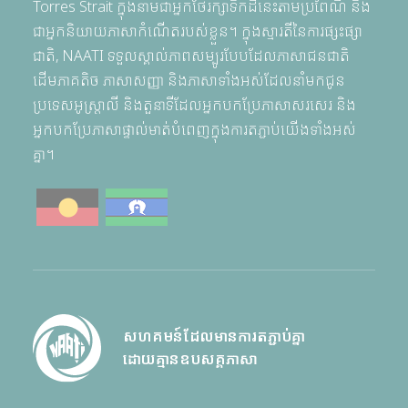
Torres Strait ក្នុងនាមជាអ្នកថែរក្សាទឹកដីនេះតាមប្រពៃណី និង
ជាអ្នកនិយាយភាសាកំណើតរបស់ខ្លួន។ ក្នុងស្មារតីនៃការផ្សះផ្សា
ជាតិ, NAATI ទទួលស្គាល់ភាពសម្បូរបែបដែលភាសាជនជាតិ
ដើមភាគតិច ភាសាសញ្ញា និងភាសាទាំងអស់ដែលនាំមកជូន
ប្រទេសអូស្ត្រាលី និងតួនាទីដែលអ្នកបកប្រែភាសាសរសេរ និង
អ្នកបកប្រែភាសាផ្ទាល់មាត់បំពេញក្នុងការតភ្ជាប់យើងទាំងអស់
គ្នា។
សហគមន៍ដែលមានការតភ្ជាប់គ្នា
ដោយគ្មានឧបសគ្គភាសា