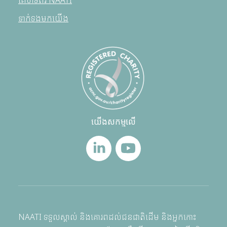
គេហទំព័រ NAATI
ទាក់ទងមកយើង
យើងសកម្មលើ
NAATI ទទួលស្គាល់ និងគោរពដល់ជនជាតិដើម និងអ្នកកោះ