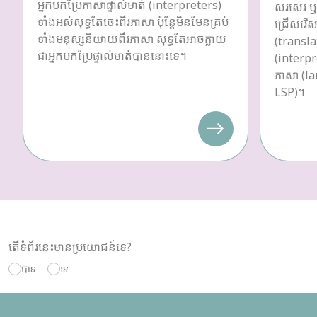
អ្នកបកប្រែភាសាផ្ទាល់មាត់ (interpreters)
សរសេរ ឬប
ទាំងអស់សុទ្ធតែចេះពីរភាសា ប៉ុន្តែមិនមែនគ្រប់
ជ្រើសរើស
ទាំងមនុស្សនិយាយពីរភាសា សុទ្ធតែអាចក្លាយ
(transla
ជាអ្នកបកប្រែផ្ទាល់មាត់បាននោះទេ។
(interpre
ភាសា (la
LSP)។
តើទំព័រនេះមានប្រយោជន៍ទេ?
បាទ
ទេ