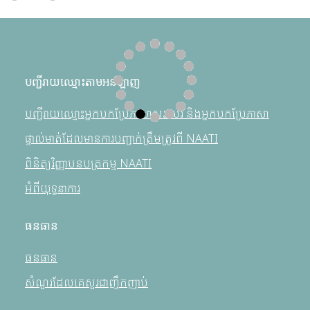
បញ្ជីរាយឈ្មោះតាមអនឡាញ
បញ្ជីរាយឈ្មោះអ្នកបកប្រែភាសាសរសេរ និងអ្នកបកប្រែភាសា
ផ្ទាល់មាត់ដែលមានការបញ្ជាក់ត្រឹមត្រូវពី NAATI
ពិនិត្យវិញ្ញាបនបត្រកម្ម NAATI
អំពីយុទ្ធនាការ
ធនធាន
ធនធាន
សំណួរដែលគេសួរជាញឹកញាប់