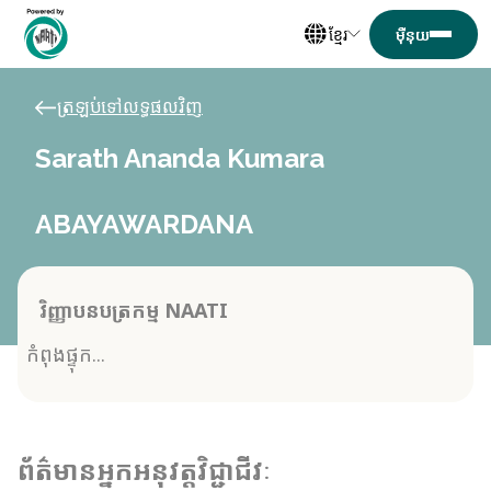
ខ្មែរ
ត្រឡប់ទៅលទ្ធផលវិញ
Sarath Ananda Kumara
ABAYAWARDANA
វិញ្ញាបនបត្រកម្ម NAATI
កំពុងផ្ទុក...
ព័ត៌មានអ្នកអនុវត្តវិជ្ជាជីវៈ