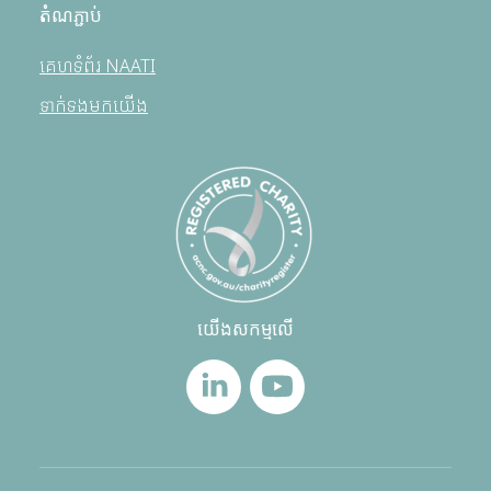
តំណភ្ជាប់
គេហទំព័រ NAATI
ទាក់ទងមកយើង
យើងសកម្មលើ