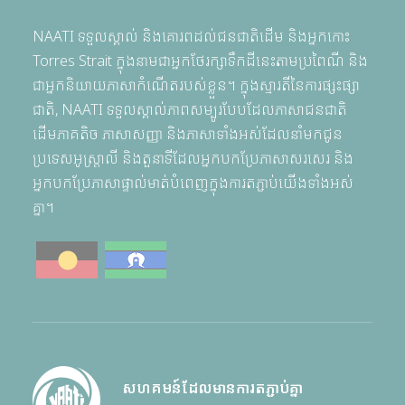
NAATI ទទួលស្គាល់ និងគោរពដល់ជនជាតិដើម និងអ្នកកោះ
Torres Strait ក្នុងនាមជាអ្នកថែរក្សាទឹកដីនេះតាមប្រពៃណី និង
ជាអ្នកនិយាយភាសាកំណើតរបស់ខ្លួន។ ក្នុងស្មារតីនៃការផ្សះផ្សា
ជាតិ, NAATI ទទួលស្គាល់ភាពសម្បូរបែបដែលភាសាជនជាតិ
ដើមភាគតិច ភាសាសញ្ញា និងភាសាទាំងអស់ដែលនាំមកជូន
ប្រទេសអូស្ត្រាលី និងតួនាទីដែលអ្នកបកប្រែភាសាសរសេរ និង
អ្នកបកប្រែភាសាផ្ទាល់មាត់បំពេញក្នុងការតភ្ជាប់យើងទាំងអស់
គ្នា។
សហគមន៍ដែលមានការតភ្ជាប់គ្នា