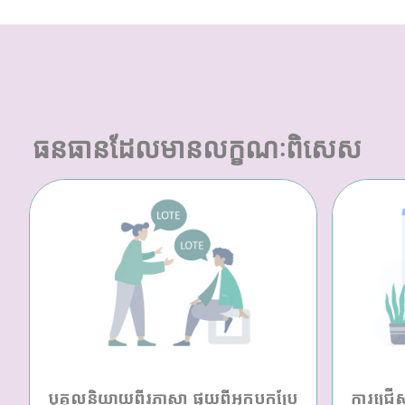
ធនធានដែលមានលក្ខណៈពិសេស
បុគ្គលនិយាយពីរភាសា ផ្ទុយពីអ្នកបកប្រែ
ការជ្រើ