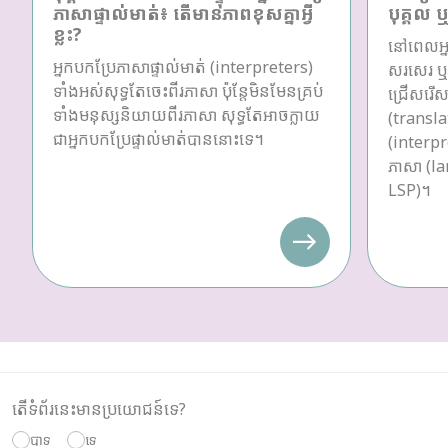
ភាសាផ្ទាល់មាត់៖ តើមានភាពខុសគ្នាអ្វី
បុគ្គល 
ខ្លះ?
នៅពេលអ្ន
អ្នកបកប្រែភាសាផ្ទាល់មាត់ (interpreters)
សរសេរ ឬប
ទាំងអស់សុទ្ធតែចេះពីរភាសា ប៉ុន្តែមិនមែនគ្រប់
ជ្រើសរើស
ទាំងមនុស្សនិយាយពីរភាសា សុទ្ធតែអាចក្លាយ
(transla
ជាអ្នកបកប្រែផ្ទាល់មាត់បាននោះទេ។
(interpre
ភាសា (la
LSP)។
តើទំព័រនេះមានប្រយោជន៍ទេ?
បាទ
ទេ