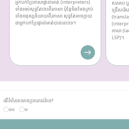
អ្នកបកប្រែភាសាផ្ទាល់មាត់ (interpreters)
សរសេរ ឬប
ទាំងអស់សុទ្ធតែចេះពីរភាសា ប៉ុន្តែមិនមែនគ្រប់
ជ្រើសរើស
ទាំងមនុស្សនិយាយពីរភាសា សុទ្ធតែអាចក្លាយ
(transla
ជាអ្នកបកប្រែផ្ទាល់មាត់បាននោះទេ។
(interpre
ភាសា (la
LSP)។
តើទំព័រនេះមានប្រយោជន៍ទេ?
បាទ
ទេ