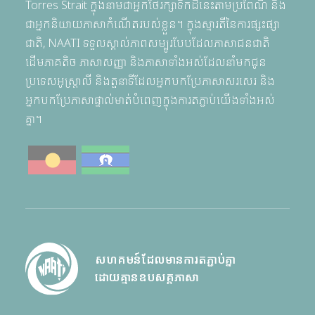
Torres Strait ក្នុងនាមជាអ្នកថែរក្សាទឹកដីនេះតាមប្រពៃណី និង
ជាអ្នកនិយាយភាសាកំណើតរបស់ខ្លួន។ ក្នុងស្មារតីនៃការផ្សះផ្សា
ជាតិ, NAATI ទទួលស្គាល់ភាពសម្បូរបែបដែលភាសាជនជាតិ
ដើមភាគតិច ភាសាសញ្ញា និងភាសាទាំងអស់ដែលនាំមកជូន
ប្រទេសអូស្ត្រាលី និងតួនាទីដែលអ្នកបកប្រែភាសាសរសេរ និង
អ្នកបកប្រែភាសាផ្ទាល់មាត់បំពេញក្នុងការតភ្ជាប់យើងទាំងអស់
គ្នា។
សហគមន៍ដែលមានការតភ្ជាប់គ្នា
ដោយគ្មានឧបសគ្គភាសា