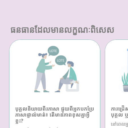
ធនធានដែលមានលក្ខណៈពិសេស
បុគ្គលនិយាយពីរភាសា ផ្ទុយពីអ្នកបកប្រែ
ការជ្រើ
ភាសាផ្ទាល់មាត់៖ តើមានភាពខុសគ្នាអ្វី
បុគ្គល 
ខ្លះ?
នៅពេលអ្ន