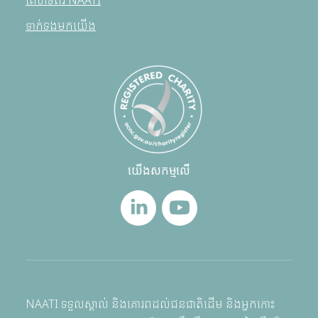
គេហទំព័រ NAATI
ទាក់ទងមកយើង
យើងសកម្មលើ
NAATI ទទួលស្គាល់ និងគោរពដល់ជនជាតិដើម និងអ្នកកោះ