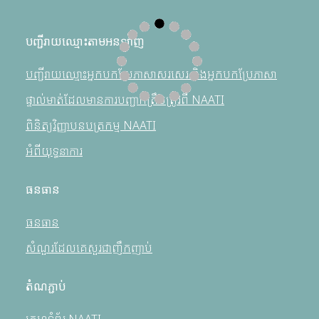
បញ្ជីរាយឈ្មោះតាមអនឡាញ
បញ្ជីរាយឈ្មោះអ្នកបកប្រែភាសាសរសេរ និងអ្នកបកប្រែភាសា
ផ្ទាល់មាត់ដែលមានការបញ្ជាក់ត្រឹមត្រូវពី NAATI
ពិនិត្យវិញ្ញាបនបត្រកម្ម NAATI
អំពីយុទ្ធនាការ
ធនធាន
ធនធាន
សំណួរដែលគេសួរជាញឹកញាប់
តំណភ្ជាប់