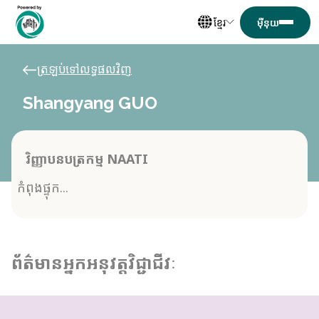
ខ្មែរ
ត្រឡប់ទៅលទ្ធផលវិញ
Shangyang GUO
វិញ្ញាបនបត្រកម្ម NAATI
កំពុងផ្ទុក...
ព័ត៌មានអ្នកអនុវត្តវិជ្ជាជីវៈ