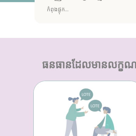
កំពុងផ្ទុក...
ធនធានដែលមានលក្ខណ