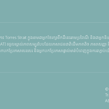
 Torres Strait ក្នុងនាមជាអ្នកថែរក្សាទឹកដីនេះតាមប្រពៃណី និងជាអ្នកន
តិ, NAATI ទទួលស្គាល់ភាពសម្បូរបែបដែលភាសាជនជាតិដើមភាគតិច ភាសាសញ្ញា
នកបកប្រែភាសាសរសេរ និងអ្នកបកប្រែភាសាផ្ទាល់មាត់បំពេញក្នុងការតភ្ជាប់
© 
Tr
A