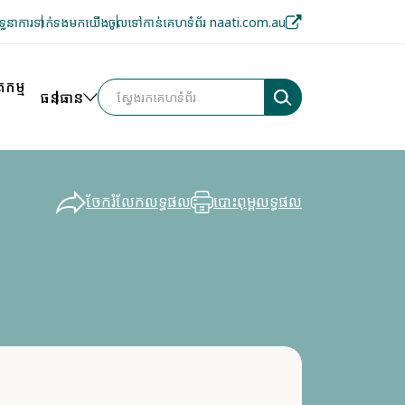
ទ្ធនាការ
ទាក់ទងមកយើង
ចូលទៅកាន់គេហទំព័រ naati.com.au
រកម្ម
ធនធាន
ចែករំលែកលទ្ធផល
បោះពុម្ពលទ្ធផល