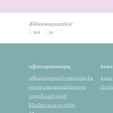
តើទំព័រនេះមានប្រយោជន៍ទេ?
បាទ
ទេ
បញ្ជីរាយឈ្មោះតាមអនឡាញ
ធនធាន
បញ្ជីរាយឈ្មោះអ្នកបកប្រែភាសាសរសេរ និង
ធនធាន
អ្នកបកប្រែភាសាផ្ទាល់មាត់ដែលមានការ
សំណួរដ
បញ្ជាក់ត្រឹមត្រូវពី NAATI
ពិនិត្យវិញ្ញាបនបត្រកម្ម NAATI