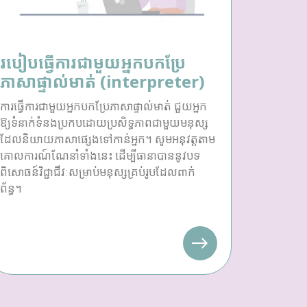
របៀបធ្វើការជាមួយអ្នកបកប្រែ
ភាសាផ្ទាល់មាត់ (interpreter)
ការធ្វើការជាមួយអ្នកបកប្រែភាសាផ្ទាល់មាត់ ជួយអ្នក
ឱ្យទំនាក់ទំនងប្រកបដោយប្រសិទ្ធភាពជាមួយមនុស្ស
ដែលនិយាយភាសាផ្សេងទៅកាន់អ្នក។ សូមអនុវត្តតាម
គោលការណ៍ណែនាំទាំងនេះ ដើម្បីធានាបាននូវបទ
ពិសោធន៍វិជ្ជាជីវៈសម្រាប់មនុស្សគ្រប់រូបដែលពាក់
ព័ន្ធ។