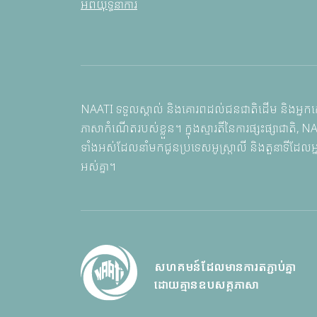
អំពីយុទ្ធនាការ
NAATI ទទួលស្គាល់ និងគោរពដល់ជនជាតិដើម និងអ្នកកោះ
ភាសាកំណើតរបស់ខ្លួន។ ក្នុងស្មារតីនៃការផ្សះផ្សាជា
ទាំងអស់ដែលនាំមកជូនប្រទេសអូស្ត្រាលី និងតួនាទីដែលអ្
អស់គ្នា។
សហគមន៍ដែលមានការតភ្ជាប់គ្នា
ដោយគ្មានឧបសគ្គភាសា