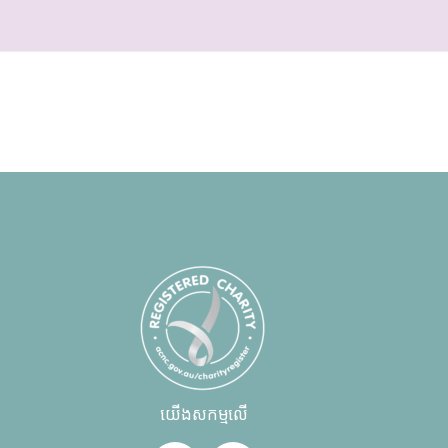
យើងសកម្មលើ