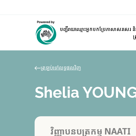
បញ្ជីរាយឈ្មោះអ្នកបកប្រែភាសាសរសេរ និ
ត
ត្រឡប់ទៅលទ្ធផលវិញ
Shelia YOUN
វិញ្ញាបនបត្រកម្ម NAATI