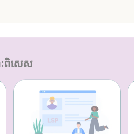
ៈពិសេស