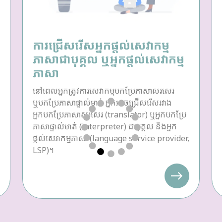
ការជ្រើសរើសអ្នកផ្តល់សេវាកម្ម
ភាសាជាបុគ្គល ឬអ្នកផ្តល់សេវាកម្ម
ភាសា
នៅពេលអ្នកត្រូវការសេវាកម្មបកប្រែភាសាសរសេរ
ឬបកប្រែភាសាផ្ទាល់មាត់ អ្នកអាចជ្រើសរើសរវាង
អ្នកបកប្រែភាសាសរសេរ (translator) ឬអ្នកបកប្រែ
ភាសាផ្ទាល់មាត់ (interpreter) ជាបុគ្គល និងអ្នក
ផ្តល់សេវាកម្មភាសា (language service provider,
LSP)។