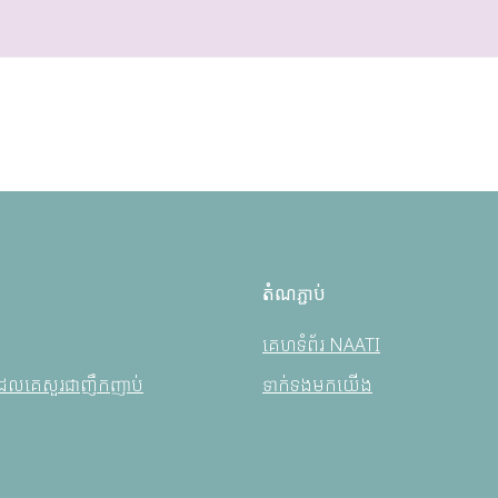
តំណភ្ជាប់
គេហទំព័រ NAATI
ែលគេសួរជាញឹកញាប់
ទាក់ទងមកយើង