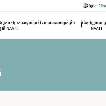
ខ្មែរ
អំពីយុ
ងអ្នកបកប្រែភាសាផ្ទាល់មាត់ដែលមានការបញ្ជាក់ត្រឹម
ពិនិត្យវិញ្ញាបនបត្
្រូវពី NAATI
NAATI
G