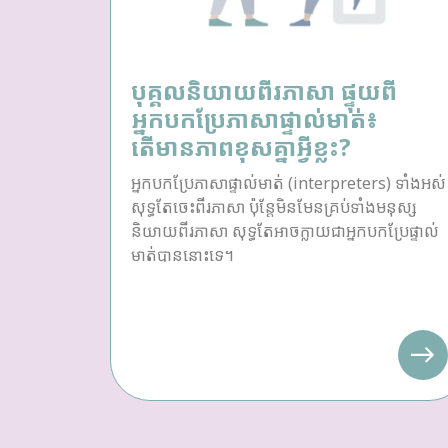
បុគ្គលនិយាយពីរភាសា ផ្ទុយពី
អ្នកបកប្រែភាសាផ្ទាល់មាត់៖
តើមានភាពខុសគ្នាអ្វីខ្លះ?
អ្នកបកប្រែភាសាផ្ទាល់មាត់ (interpreters) ទាំងអស់
សុទ្ធតែចេះពីរភាសា ប៉ុន្តែមិនមែនគ្រប់ទាំងមនុស្ស
និយាយពីរភាសា សុទ្ធតែអាចក្លាយជាអ្នកបកប្រែផ្ទាល់
មាត់បាននោះទេ។