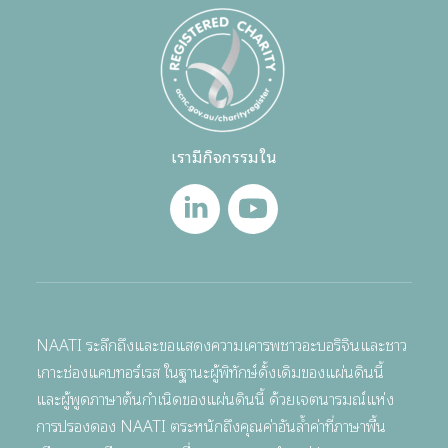
เรามีกิจกรรมใน
NAATI ระลึกถึงและขอแสดงความเคารพชาวอะบอริจินและชาว
เกาะช่องแคบทอร์เรส ในฐานะผู้พิทักษ์ดั้งเดิมของแผ่นดินนี้
และผู้พูดภาษาต้นกำเนิดของแผ่นดินนี้ ด้วยเจตนารมณ์แห่ง
การปรองดอง NAATI ตระหนักถึงคุณค่าอันล้ำค่าที่ภาษาพื้น