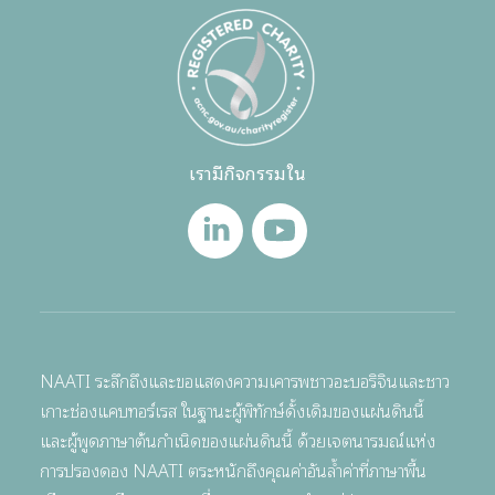
เรามีกิจกรรมใน
NAATI ระลึกถึงและขอแสดงความเคารพชาวอะบอริจินและชาว
เกาะช่องแคบทอร์เรส ในฐานะผู้พิทักษ์ดั้งเดิมของแผ่นดินนี้
และผู้พูดภาษาต้นกำเนิดของแผ่นดินนี้ ด้วยเจตนารมณ์แห่ง
การปรองดอง NAATI ตระหนักถึงคุณค่าอันล้ำค่าที่ภาษาพื้น