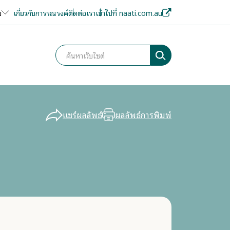
ย
เกี่ยวกับการรณรงค์
ติดต่อเรา
เข้าไปที่ naati.com.au
แชร์ผลลัพธ์
ผลลัพธ์การพิมพ์