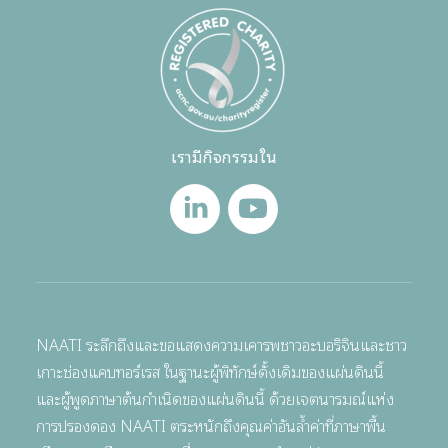
เรามีกิจกรรมใน
NAATI ระลึกถึงและขอแสดงความเคารพชาวอะบอริจินและชาว
เกาะช่องแคบทอร์เรส ในฐานะผู้พิทักษ์ดั้งเดิมของแผ่นดินนี้
และผู้พูดภาษาต้นกำเนิดของแผ่นดินนี้ ด้วยเจตนารมณ์แห่ง
การปรองดอง NAATI ตระหนักถึงคุณค่าอันล้ำค่าที่ภาษาพื้น