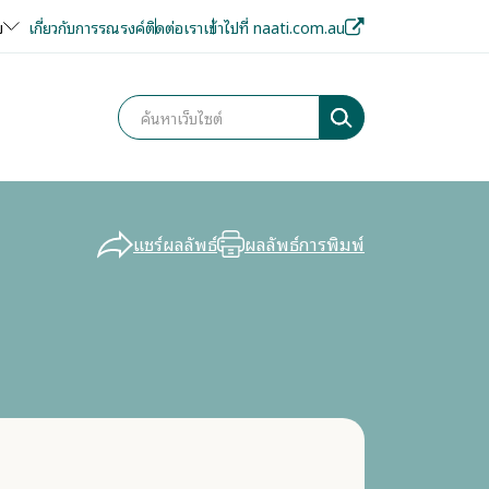
ย
เกี่ยวกับการรณรงค์
ติดต่อเรา
เข้าไปที่ naati.com.au
แชร์ผลลัพธ์
ผลลัพธ์การพิมพ์