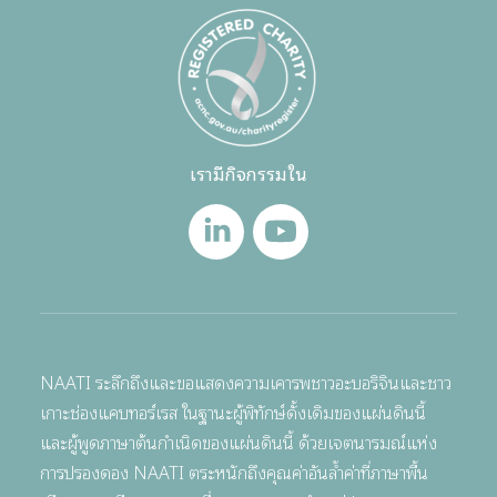
เรามีกิจกรรมใน
NAATI ระลึกถึงและขอแสดงความเคารพชาวอะบอริจินและชาว
เกาะช่องแคบทอร์เรส ในฐานะผู้พิทักษ์ดั้งเดิมของแผ่นดินนี้
และผู้พูดภาษาต้นกำเนิดของแผ่นดินนี้ ด้วยเจตนารมณ์แห่ง
การปรองดอง NAATI ตระหนักถึงคุณค่าอันล้ำค่าที่ภาษาพื้น