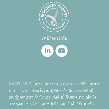
เรามีกิจกรรมใน
NAATI ระลึกถึงและขอแสดงความเคารพชาวอะบอริจินและชาว
เกาะช่องแคบทอร์เรส ในฐานะผู้พิทักษ์ดั้งเดิมของแผ่นดินนี้
และผู้พูดภาษาต้นกำเนิดของแผ่นดินนี้ ด้วยเจตนารมณ์แห่ง
การปรองดอง NAATI ตระหนักถึงคุณค่าอันล้ำค่าที่ภาษาพื้น