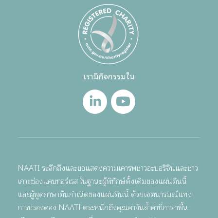
เรามีกิจกรรมใน
NAATI ระลึกถึงและขอแสดงความเคารพชาวอะบอริจินและชาว
เกาะช่องแคบทอร์เรส ในฐานะผู้พิทักษ์ดั้งเดิมของแผ่นดินนี้
และผู้พูดภาษาต้นกำเนิดของแผ่นดินนี้ ด้วยเจตนารมณ์แห่ง
การปรองดอง NAATI ตระหนักถึงคุณค่าอันล้ำค่าที่ภาษาพื้น