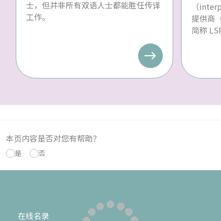
士，但并非所有双语人士都能胜任传译
（inte
工作。
提供商（la
简称 L
本页内容是否对您有帮助？
是
否
在线名录