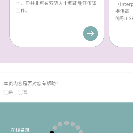
士，但并非所有双语人士都能胜任传译
（inte
工作。
提供商（la
简称 L
本页内容是否对您有帮助？
是
否
在线名录