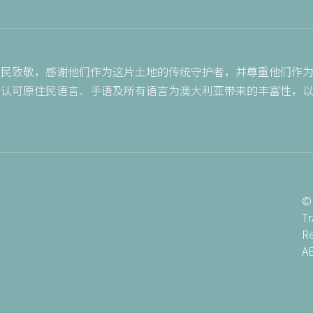
峡岛民致敬，感谢他们作为这片土地的传统守护者，并尊重他们作
I 认可原住民语言、手语及所有语言为澳大利亚带来的丰富性，
。
© 
Tr
R
A