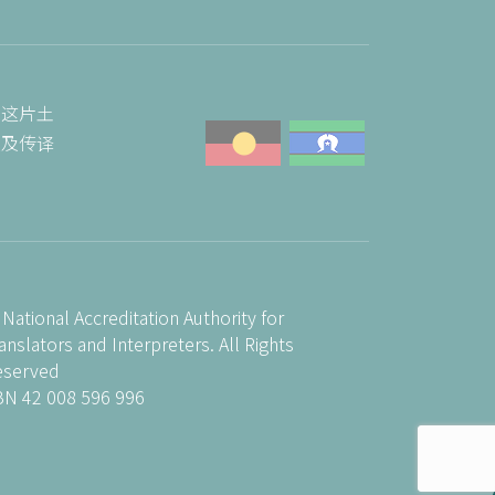
为这片土
以及传译
National Accreditation Authority for
anslators and Interpreters. All Rights
eserved
BN 42 008 596 996