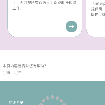
士，但并非所有双语人士都能胜任传译
（inte
工作。
提供商（la
简称 L
本页内容是否对您有帮助？
是
否
在线名录