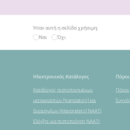
Ήταν αυτή η σελίδα χρήσιμη;
Ναι
Όχι
Ηλεκτρονικός Κατάλογος
Πόροι
Κατάλογος πιστοποιημένων
Πόροι
μεταφραστών [translators] και
Συχνέ
διερμηνέων [interpreters] NAATI
Ελέγξτε μια πιστοποίηση NAATI