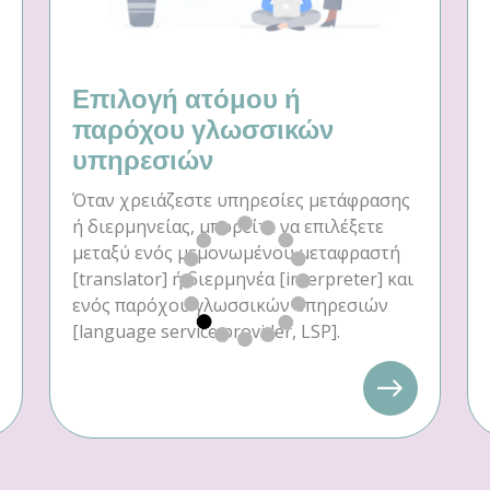
Επιλογή ατόμου ή
παρόχου γλωσσικών
υπηρεσιών
Όταν χρειάζεστε υπηρεσίες μετάφρασης
ή διερμηνείας, μπορείτε να επιλέξετε
μεταξύ ενός μεμονωμένου μεταφραστή
[translator] ή διερμηνέα [interpreter] και
ενός παρόχου γλωσσικών υπηρεσιών
[language service provider, LSP].