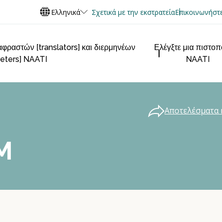
Ελληνικά
Σχετικά με την εκστρατεία
Επικοινωνήστε
φραστών [translators] και διερμηνέων
Ελέγξτε μια πιστο
reters] NAATI
NAATI
Αποτελέσματα 
M