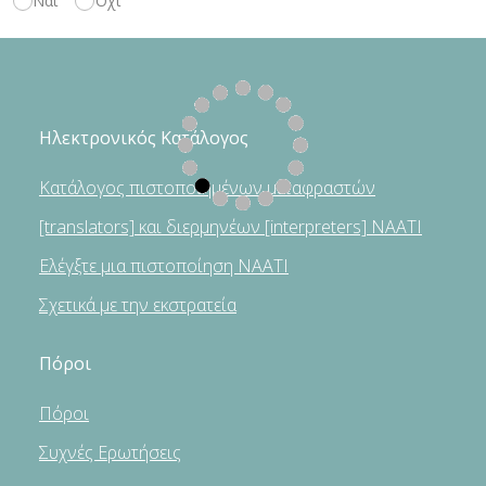
Ναι
Όχι
Ηλεκτρονικός Κατάλογος
Κατάλογος πιστοποιημένων μεταφραστών
[translators] και διερμηνέων [interpreters] NAATI
Ελέγξτε μια πιστοποίηση NAATI
Σχετικά με την εκστρατεία
Πόροι
Πόροι
Συχνές Ερωτήσεις