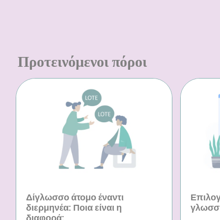
Προτεινόμενοι πόροι
Δίγλωσσο άτομο έναντι
Επιλογ
διερμηνέα: Ποια είναι η
γλωσσ
διαφορά;