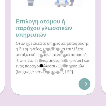
Επιλογή ατόμου ή
παρόχου γλωσσικών
υπηρεσιών
Όταν χρειάζεστε υπηρεσίες μετάφρασης
ή διερμηνείας, μπορείτε να επιλέξετε
μεταξύ ενός μεμονωμένου μεταφραστή
[translator] ή διερμηνέα [interpreter] και
ενός παρόχου γλωσσικών υπηρεσιών
[language service provider, LSP].