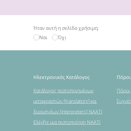
Ήταν αυτή η σελίδα χρήσιμη;
Ναι
Όχι
Ηλεκτρονικός Κατάλογος
Πόροι
Κατάλογος πιστοποιημένων
Πόροι
μεταφραστών [translators] και
Συχνέ
διερμηνέων [interpreters] NAATI
Ελέγξτε μια πιστοποίηση NAATI