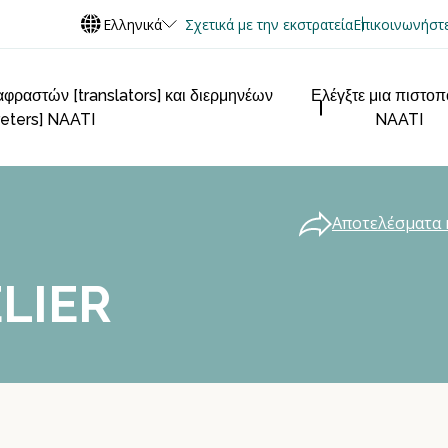
Ελληνικά
Σχετικά με την εκστρατεία
Επικοινωνήστε
φραστών [translators] και διερμηνέων
Ελέγξτε μια πιστο
reters] NAATI
NAATI
Αποτελέσματα 
ELIER