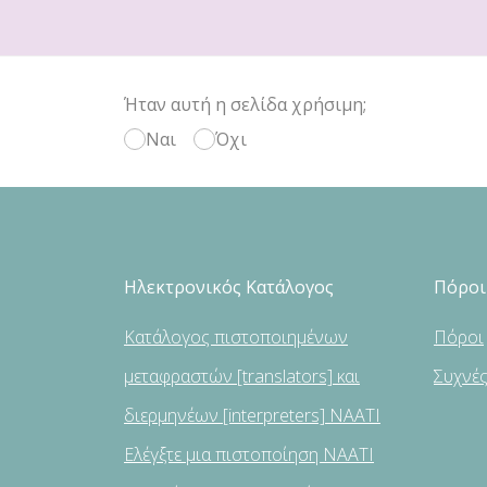
Ήταν αυτή η σελίδα χρήσιμη;
Ναι
Όχι
Ηλεκτρονικός Κατάλογος
Πόροι
Κατάλογος πιστοποιημένων
Πόροι
μεταφραστών [translators] και
Συχνέ
διερμηνέων [interpreters] NAATI
Ελέγξτε μια πιστοποίηση NAATI