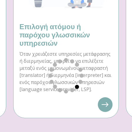
Επιλογή ατόμου ή
παρόχου γλωσσικών
υπηρεσιών
Όταν χρειάζεστε υπηρεσίες μετάφρασης
ή διερμηνείας, μπορείτε να επιλέξετε
μεταξύ ενός μεμονωμένου μεταφραστή
[translator] ή διερμηνέα [interpreter] και
ενός παρόχου γλωσσικών υπηρεσιών
[language service provider, LSP].