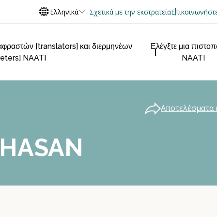
Ελληνικά
Σχετικά με την εκστρατεία
Επικοινωνήστε
φραστών [translators] και διερμηνέων
Ελέγξτε μια πιστο
reters] NAATI
NAATI
Αποτελέσματα 
AHASAN