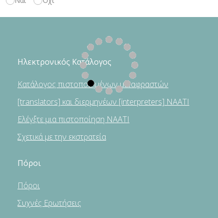
Ναι
Όχι
Ηλεκτρονικός Κατάλογος
Κατάλογος πιστοποιημένων μεταφραστών
[translators] και διερμηνέων [interpreters] NAATI
Ελέγξτε μια πιστοποίηση NAATI
Σχετικά με την εκστρατεία
Πόροι
Πόροι
Συχνές Ερωτήσεις