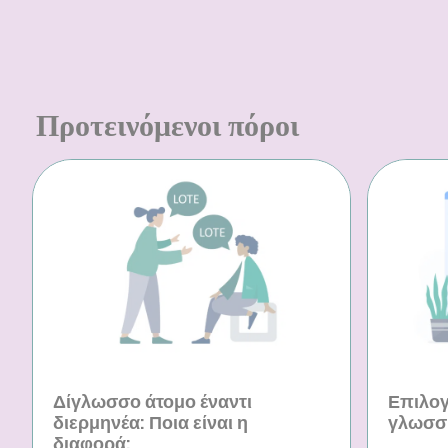
Προτεινόμενοι πόροι
Δίγλωσσο άτομο έναντι
Επιλογ
διερμηνέα: Ποια είναι η
γλωσσ
διαφορά;