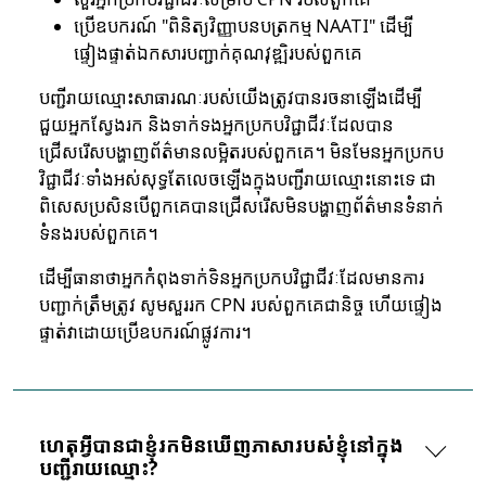
ប្រើឧបករណ៍ "ពិនិត្យវិញ្ញាបនបត្រកម្ម NAATI" ដើម្បី
ផ្ទៀងផ្ទាត់ឯកសារបញ្ជាក់គុណវុឌ្ឍិរបស់ពួកគេ
បញ្ជីរាយឈ្មោះសាធារណៈរបស់យើងត្រូវបានរចនាឡើងដើម្បី
ជួយអ្នកស្វែងរក និងទាក់ទងអ្នកប្រកបវិជ្ជាជីវៈដែលបាន
ជ្រើសរើសបង្ហាញព័ត៌មានលម្អិតរបស់ពួកគេ។ មិនមែនអ្នកប្រកប
វិជ្ជាជីវៈទាំងអស់សុទ្ធតែលេចឡើងក្នុងបញ្ជីរាយឈ្មោះនោះទេ ជា
ពិសេសប្រសិនបើពួកគេបានជ្រើសរើសមិនបង្ហាញព័ត៌មានទំនាក់
ទំនងរបស់ពួកគេ។
ដើម្បីធានាថាអ្នកកំពុងទាក់ទិនអ្នកប្រកបវិជ្ជាជីវៈដែលមានការ
បញ្ជាក់ត្រឹមត្រូវ សូមសួររក CPN របស់ពួកគេជានិច្ច ហើយផ្ទៀង
ផ្ទាត់វាដោយប្រើឧបករណ៍ផ្លូវការ។
ហេតុអ្វីបានជាខ្ញុំរកមិនឃើញភាសារបស់ខ្ញុំនៅក្នុង
បញ្ជីរាយឈ្មោះ?