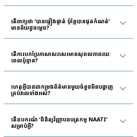
តើពាក្យថា ‘បានផ្ទៀងផ្ទាត់ ប៉ុន្តែបានផុតកំណត់’
មានន័យដូចម្តេច?
តើការបកប្រែភាសាសរសេរមានសុពលភាពរយៈ
ពេលប៉ុន្មាន?
ហេតុអ្វីបានជាកម្រងព័ត៌មានមួយចំនួនមិនបង្ហាញ
គ្រប់វាលទាំងអស់?
តើឧបករណ៍ ‘ពិនិត្យវិញ្ញាបនបត្រកម្ម NAATI’
សម្រាប់អ្វី?