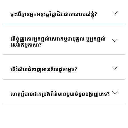
ចុះបើគ្មានអ្នកអនុវត្តវិជ្ជាជីវៈជាភាសារបស់ខ្ញុំ?
តើខ្ញុំត្រូវការអ្នកផ្តល់សេវាកម្មជាបុគ្គល ឬអ្នកផ្តល់
សេវាកម្មភាសា?
តើ​វិស័យជំនាញ​មានន័យ​ដូចម្តេច?
ហេតុអ្វីបានជាកម្រងព័ត៌មានមួយចំនួនបង្ហាញភេទ?