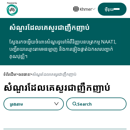
Khmer
សំណួរដែលគេសួរជាញឹកញាប់
ស្វែងរកចម្លើយចំពោះសំណួរទូទៅអំពីវិញ្ញាបនបត្រកម្ម NAATI,
បញ្ជីរាយឈ្មោះតាមអនឡាញ និងការផ្ទៀងផ្ទាត់ឯកសារបញ្ជាក់
គុណវុឌ្ឍិ។
ទំព័រដើម
ធនធាន
សំណួរដែលគេសួរជាញឹកញាប់
សំណួរដែលគេសួរជាញឹកញាប់
ត្រងតាម
Search