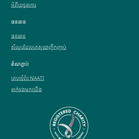
អំពីយុទ្ធនាការ
ធនធាន
ធនធាន
សំណួរដែលគេសួរជាញឹកញាប់
តំណភ្ជាប់
គេហទំព័រ NAATI
ទាក់ទងមកយើង