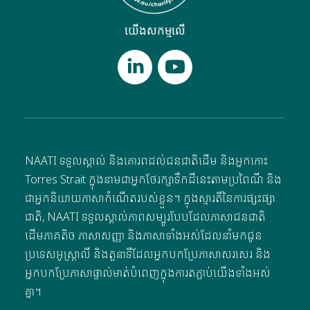
យើងសកម្មលើ
NAATI ទទួលស្គាល់ និងគោរពដល់ជនជាតិដើម និងអ្នកកោះ
Torres Strait ក្នុងនាមជាអ្នកថែរក្សាទឹកដីនេះតាមប្រពៃណី និង
ជាអ្នកនិយាយភាសាកំណើតរបស់ខ្លួន។ ក្នុងស្មារតីនៃការផ្សះផ្សា
ជាតិ, NAATI ទទួលស្គាល់ភាពសម្បូរបែបដែលភាសាជនជាតិ
ដើមភាគតិច ភាសាសញ្ញា និងភាសាទាំងអស់ដែលនាំមកជូន
ប្រទេសអូស្ត្រាលី និងតួនាទីដែលអ្នកបកប្រែភាសាសរសេរ និង
អ្នកបកប្រែភាសាផ្ទាល់មាត់បំពេញក្នុងការតភ្ជាប់យើងទាំងអស់
គ្នា។