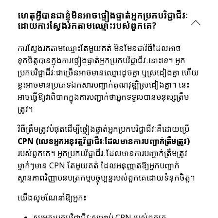
ហេតុអ្វីបានជាខ្ញុំមិនអាចផ្ទៀងផ្ទាត់អ្នកប្រកបវិជ្ជាជីវៈ
ដោយការស្វែងរកតាមឈ្មោះរបស់ពួកគេ?
ការស្វែងរកតាមឈ្មោះតែមួយគត់ មិនមែនជាវិធីដែលអាច
ទុកចិត្តបានក្នុងការផ្ទៀងផ្ទាត់អ្នកប្រកបវិជ្ជាជីវៈនោះទេ។ អ្នក
ប្រកបវិជ្ជាជីវៈជាច្រើនអាចមានឈ្មោះដូចគ្នា ឬស្រដៀងគ្នា ហើយ
ខ្លះអាចមានប្រភេទឯកសារបញ្ជាក់គុណវុឌ្ឍិស្រដៀងគ្នា។ នេះ
អាចធ្វើឱ្យវាពិបាកក្នុងការបញ្ជាក់ថាអ្នកទទួលបានមនុស្សត្រឹម
ត្រូវ។
វិធីត្រឹមត្រូវបំផុតដើម្បីផ្ទៀងផ្ទាត់អ្នកប្រកបវិជ្ជាជីវៈគឺដោយប្រើ
CPN (លេខអ្នកអនុវត្តវិជ្ជាជីវៈដែលមានការបញ្ជាក់ត្រឹមត្រូវ)
របស់ពួកគេ។ អ្នកប្រកបវិជ្ជាជីវៈដែលមានការបញ្ជាក់ត្រឹមត្រូវ
ម្នាក់ៗមាន CPN តែមួយគត់ ដែលអនុញ្ញាតឱ្យអ្នកបញ្ជាក់
ស្ថានភាពវិញ្ញាបនបត្រកម្មបច្ចុប្បន្នរបស់ពួកគេដោយទំនុកចិត្ត។
យើងសូមណែនាំឱ្យអ្នក៖
សួរអ្នកប្រកបវិជ្ជាជីវៈសម្រាប់ CPN របស់ពួកគេ