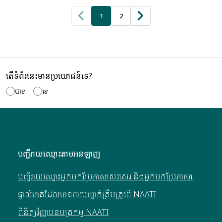
1
2
តើទំព័រនេះមានប្រយោជន៍ទេ?
បាទ
ទេ
បញ្ជីរាយឈ្មោះតាមអនឡាញ
បញ្ជីរាយឈ្មោះអ្នកបកប្រែភាសាសរសេរ និងអ្នកបកប្រែភាសា
ផ្ទាល់មាត់ដែលមានការបញ្ជាក់ត្រឹមត្រូវពី NAATI
ពិនិត្យវិញ្ញាបនបត្រកម្ម NAATI