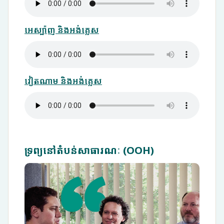
អេស្ប៉ាញ និងអង់គ្លេស
វៀតណាម និងអង់គ្លេស
ទ្រព្យនៅតំបន់សាធារណៈ (OOH)