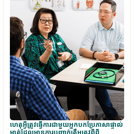
ហេតុអ្វីត្រូវធ្វើការជាមួយអ្នកបកប្រែភាសាផ្ទាល់
មាត់ដែលមានការបញ្ជាក់ត្រឹមត្រូវពីពី