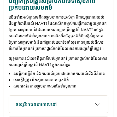
បញ្ជាក់ត្រឹមត្រូវសម្រាប់ការថែទាំសុខភាព
ប្រកបដោយសមធម៌
យើងទាំងអស់គ្នាសមនឹងទទួលបានការយល់គ្នា គឺជាយុទ្ធនាការយល់
ដឹងថ្នាក់ជាតិរបស់ NAATI ដែលលើកកម្ពស់ការធ្វើការជាមួយអ្នកបក
ប្រែភាសាផ្ទាល់មាត់ដែលមានការបញ្ជាក់ត្រឹមត្រូវពី NAATI នៅក្នុង
ការបរិបទការថែទាំសុខភាព។ វាលើកទឹកចិត្តអ្នកជំងឺឱ្យស្នើសុំអ្នកបក
ប្រែភាសាផ្ទាល់មាត់ និងគាំទ្រដល់សេវាថែទាំសុខភាពឱ្យយល់ពីសារៈ
សំខាន់នៃអ្នកបកប្រែភាសាផ្ទាល់មាត់ដែលមានការបញ្ជាក់ត្រឹមត្រូវ។
យុទ្ធនាការនេះរំលេចពីតួនាទីរបស់អ្នកបកប្រែភាសាផ្ទាល់មាត់ដែលមាន
ការបញ្ជាក់ត្រឹមត្រូវពី NAATI ក្នុងការគាំទ្រ៖
សុវត្ថិភាពគ្លីនិក និងការយល់ព្រមដោយមានការយល់ដឹងព័ត៌មាន
សេចក្តីថ្លៃថ្នូរ និងស្វ័យភាពរបស់អ្នកជំងឺ
សមភាពនៃការទទួលបានសេវាថែទាំសុខភាព
ទស្សនិកជនជាគោលដៅ