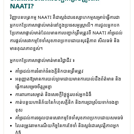
NAATI?
វិញ្ញាបនបត្រកម្ម NAATI គឺជាស្តង់ដារឧស្សាហកម្មសម្រាប់ធ្វើការជា
អ្នកបកប្រែភាសាផ្ទាល់មាត់នៅក្នុងប្រទេសអូស្ត្រាលី។ ការជួលអ្នកបក
ប្រែភាសាផ្ទាល់មាត់ដែលមានការបញ្ជាក់ត្រឹមត្រូវពី NAATI គាំទ្រដល់
ការផ្តល់សេវាកម្មថែទាំសុខភាពប្រកបដោយសុវត្ថិភាព សីលធម៌ និង
មានគុណភាពខ្ពស់។
អ្នកបកប្រែភាសាផ្ទាល់មាត់មានវិជ្ជាជីវៈ៖
គាំទ្រដល់ការទំនាក់ទំនងគ្លីនិកបានត្រឹមត្រូវ
អនុញ្ញាតឱ្យមានការយល់ព្រមដោយមានការយល់ដឹងព័ត៌មាន និង
ធ្វើការសម្រេចចិត្តរួមគ្នា
ការពារការសម្ងាត់ និងសេចក្តីថ្លៃថ្នូររបស់អ្នកជំងឺ
កាត់បន្ថយហានិភ័យនៃកំហុសគ្លីនិក និងការប្រាស្រ័យទាក់ទងគ្នា
ខុស
គាំទ្រដល់ការទទួលបានសេវាកម្មថែទាំសុខភាពប្រកបដោយសមធម៌
លៃតម្រូវតាមករណីយកិច្ចនៃការថែទាំ និងស្តង់ដារសុវត្ថិភាពអ្នក
ជំងឺ