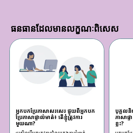
ធនធានដែលមានលក្ខណៈពិសេស
អ្នកបកប្រែភាសាសរសេរ ផ្ទុយពីអ្នកបក
បុគ្គលន
ប្រែភាសាផ្ទាល់មាត់៖ តើខ្ញុំត្រូវការ
ភាសាផ្ទា
មួយណា?
ខ្លះ?
ប្រសិនបើអ្នកត្រូវការជំនួយក្នុងការទំនាក់
អ្នកបកប្រ