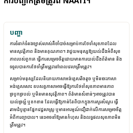
ការបញ្ជាក់ត្រឹមត្រូវពី NAATI។
បញ្ហា
ការទំនាក់ទំនងច្បាស់លាស់គឺចាំបាច់សម្រាប់ការថែទាំសុខភាពដែល
មានសុវត្ថិភាព និងមានគុណភាព។ វាជួយមនុស្សឱ្យយល់ដឹងអំពីសុខ
ភាពរបស់ពួកគេ ធ្វើការសម្រេចចិត្តដោយមានការយល់ដឹងព័ត៌មាន និង
ទទួលបានការថែទាំត្រឹមត្រូវនៅពេលវេលាត្រឹមត្រូវ។
សម្រាប់មនុស្សដែលនិយាយភាសាអង់គ្លេសតិចតួច ឬមិនចេះភាសា
អង់គ្លេសសោះ ឧបសគ្គភាសាអាចធ្វើឱ្យការថែទាំសុខភាពមានភាព
ច្របូកច្របល់ ឬមិនមានសុវត្ថិភាព។ ព័ត៌មានសំខាន់ៗអាចត្រូវបាន
យល់ច្រឡំ ឬខកខាន ដែលធ្វើឱ្យកាន់តែពិបាកក្នុងការសួរសំណួរ ធ្វើ
តាមដំបូន្មានផ្នែកវេជ្ជសាស្ត្រ ឬមានអារម្មណ៍ជឿជាក់លើការសម្រេចចិត្ត
អំពីការព្យាបាល។ នេះអាចនាំឱ្យមានកំហុស និងលទ្ធផលសុខភាពមិន
ត្រឹមត្រូវ។