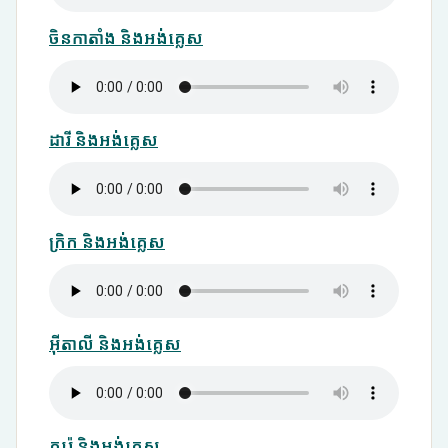
ចិនកាតាំង និងអង់គ្លេស
ដារី និងអង់គ្លេស
ក្រិក និងអង់គ្លេស
អ៊ីតាលី និងអង់គ្លេស
កូរ៉េ និងអង់គ្លេស