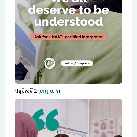
ជម្រើសទី 2 (
ទាញយក
)