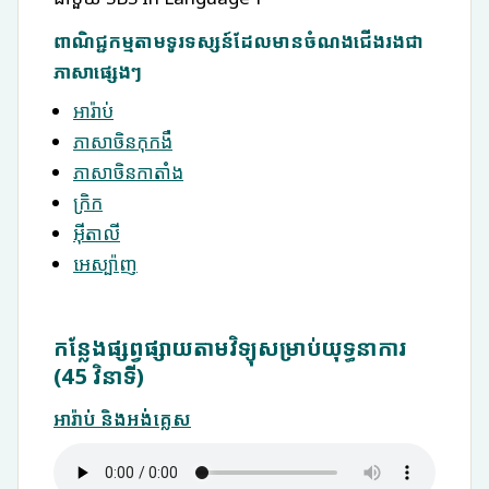
ពាណិជ្ជកម្មតាមទូរទស្សន៍ដែលមានចំណងជើងរងជា
ភាសាផ្សេងៗ
អារ៉ាប់
ភាសាចិនកុកងឺ
ភាសាចិនកាតាំង
ក្រិក
អ៊ីតាលី
អេស្ប៉ាញ
កន្លែងផ្សព្វផ្សាយតាមវិទ្យុសម្រាប់យុទ្ធនាការ
(45 វិនាទី)
អារ៉ាប់ និងអង់គ្លេស