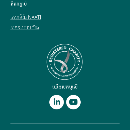
តំណភ្ជាប់
គេហទំព័រ NAATI
ទាក់ទងមកយើង
យើងសកម្មលើ