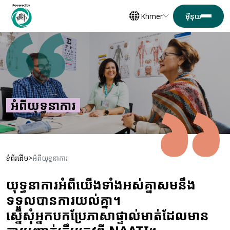
Khmer
អំពីយុទ្ធនាការ
ទំព័រដើម
អំពីយុទ្ធនាការ
យុទ្ធនាការអំពីយើងទាំងអស់គ្នាសមនឹង
ទទួលបានការយល់គ្នា។
ស្នើសុំអ្នកបកប្រែភាសាផ្ទាល់មាត់ដែលមាន