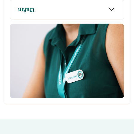
បណ្ដាញ