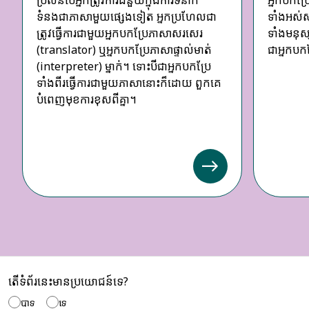
ទំនងជាភាសាមួយផ្សេងទៀត អ្នកប្រហែលជា
ទាំងអស់សុ
ត្រូវធ្វើការជាមួយអ្នកបកប្រែភាសាសរសេរ
ទាំងមនុស
(translator) ឬអ្នកបកប្រែភាសាផ្ទាល់មាត់
ជាអ្នកបក
(interpreter) ម្នាក់។ ទោះបីជាអ្នកបកប្រែ
ទាំងពីរធ្វើការជាមួយភាសានោះក៏ដោយ ពួកគេ
បំពេញមុខការខុសពីគ្នា។
តើទំព័រនេះមានប្រយោជន៍ទេ?
បាទ
ទេ