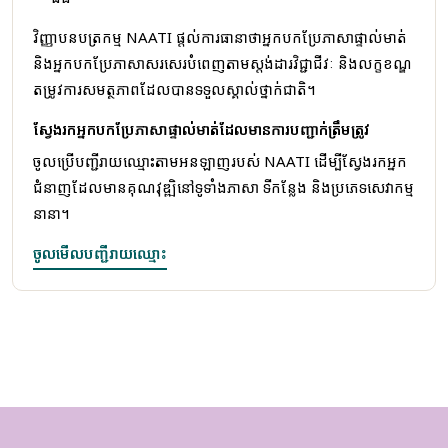
វិញ្ញាបនបត្រកម្ម NAATI ផ្តល់ការធានាថាអ្នកបកប្រែភាសាផ្ទាល់មាត់
និងអ្នកបកប្រែភាសាសរសេរបំពេញតាមស្តង់ដារវិជ្ជាជីវៈ និងលក្ខខណ្ឌ
តម្រូវការសមត្ថភាពដែលបានទទួលស្គាល់ថ្នាក់ជាតិ។
ស្វែងរកអ្នកបកប្រែភាសាផ្ទាល់មាត់ដែលមានការបញ្ជាក់ត្រឹមត្រូវ
ចូលប្រើបញ្ជីរាយឈ្មោះតាមអនឡាញរបស់ NAATI ដើម្បីស្វែងរកអ្នក
ជំនាញដែលមានគុណវុឌ្ឍិនៅទូទាំងភាសា ទីកន្លែង និងប្រភេទសេវាកម្ម
នានា។
ចូលមើលបញ្ជីរាយឈ្មោះ