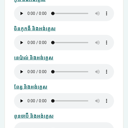
ចិនកុកងឺ និងអង់គ្លេស
នេប៉ាល់ និងអង់គ្លេស
ពែរ្ស និងអង់គ្លេស
ពុនចាប៊ី និងអង់គ្លេស