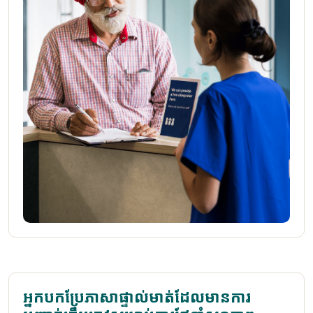
អ្នកបកប្រែភាសាផ្ទាល់មាត់ដែលមានការ