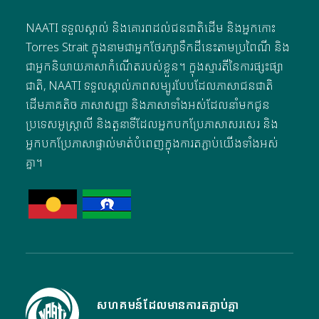
NAATI ទទួលស្គាល់ និងគោរពដល់ជនជាតិដើម និងអ្នកកោះ
Torres Strait ក្នុងនាមជាអ្នកថែរក្សាទឹកដីនេះតាមប្រពៃណី និង
ជាអ្នកនិយាយភាសាកំណើតរបស់ខ្លួន។ ក្នុងស្មារតីនៃការផ្សះផ្សា
ជាតិ, NAATI ទទួលស្គាល់ភាពសម្បូរបែបដែលភាសាជនជាតិ
ដើមភាគតិច ភាសាសញ្ញា និងភាសាទាំងអស់ដែលនាំមកជូន
ប្រទេសអូស្ត្រាលី និងតួនាទីដែលអ្នកបកប្រែភាសាសរសេរ និង
អ្នកបកប្រែភាសាផ្ទាល់មាត់បំពេញក្នុងការតភ្ជាប់យើងទាំងអស់
គ្នា។
សហគមន៍ដែលមានការតភ្ជាប់គ្នា