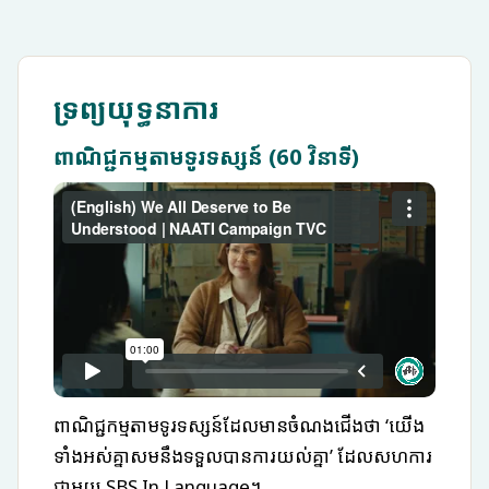
ទ្រព្យយុទ្ធនាការ
ពាណិជ្ជកម្មតាមទូរទស្សន៍ (60 វិនាទី)
ពាណិជ្ជកម្មតាមទូរទស្សន៍ដែលមានចំណងជើងថា ‘យើង
ទាំងអស់គ្នាសមនឹងទទួលបានការយល់គ្នា’ ដែលសហការ
ជាមួយ SBS In Language។