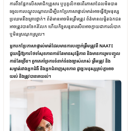
ការពឹងផ្អែកលើសមាជិកគ្រួសារ ឬបុគ្គលិកចេះពីរភាសាដែលមិនបាន
ទទួលការបណ្តុះបណ្តាលដើម្បីបកប្រែភាសាផ្ទាល់មាត់អាចធ្វើឱ្យមនុស្ស
ប្រឈមនឹងគ្រោះថ្នាក់។ ព័ត៌មានអាចមិនត្រឹមត្រូវ ព័ត៌មានលម្អិតឯកជន
អាចត្រូវបានចែករំលែក ហើយកិច្ចសន្ទនារសើបអាចក្លាយជាការលំបាក
ឬមិនស្រណុកស្រួល។
អ្នកបកប្រែភាសាផ្ទាល់មាត់ដែលមានការបញ្ជាក់ត្រឹមត្រូវពី NAATI
ជួយធ្វើឱ្យការថែទាំសុខភាពកាន់តែមានសុវត្ថិភាព និងមានការរួមបញ្ចូល
កាន់តែច្រើន។ ពួកគេគាំទ្រការទំនាក់ទំនងច្បាស់លាស់ ត្រឹមត្រូវ និង
សម្ងាត់រវាងអ្នកជំងឺ និងអ្នកជំនាញសុខភាព ដូច្នេះមនុស្សគ្រប់គ្នាអាច
យល់ និងត្រូវបានគេយល់។