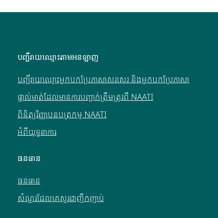
បញ្ជីរាយឈ្មោះតាមអនឡាញ
បញ្ជីរាយឈ្មោះអ្នកបកប្រែភាសាសរសេរ និងអ្នកបកប្រែភាសា
ផ្ទាល់មាត់ដែលមានការបញ្ជាក់ត្រឹមត្រូវពី NAATI
ពិនិត្យវិញ្ញាបនបត្រកម្ម NAATI
អំពីយុទ្ធនាការ
ធនធាន
ធនធាន
សំណួរដែលគេសួរជាញឹកញាប់