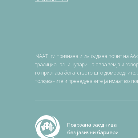
NAATI ги признава и им оддава почит на Аб
традиционални чувари на оваа земја и говор
го признава богатството што домородните, з
толкувачите и преведувачите ја имаат во по
Поврзана заедница
без јазични бариери