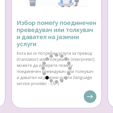
Избор помеѓу поединечен
преведувач или толкувач
и давател на јазични
услуги
Кога ви се потребни услуги за превод
(translator) или толкување (interpreter),
можете да изберете помеѓу
поединечен преведувач или толкувач
и давател на јазични услуги (language
service provider - LSP).