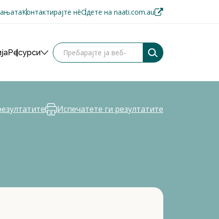
пањата
Контактирајте нè
Одете на naati.com.au
ја
Ресурси
резултатите
Испечатете ги резултатите