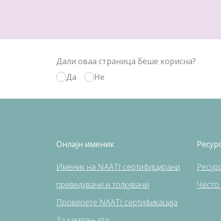
Дали оваа страница беше корисна?
Да
Не
Онлајн именик
Ресур
Именик на NAATI сертифицирани
Pесур
преведувачи и толкувачи
Често
Проверете NAATI сертификација
За кампањата