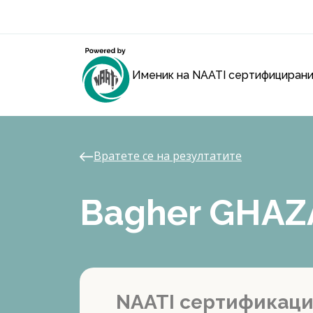
Именик на NAATI сертифицирани
Вратете се на резултатите
Bagher GHAZ
NAATI сертификац