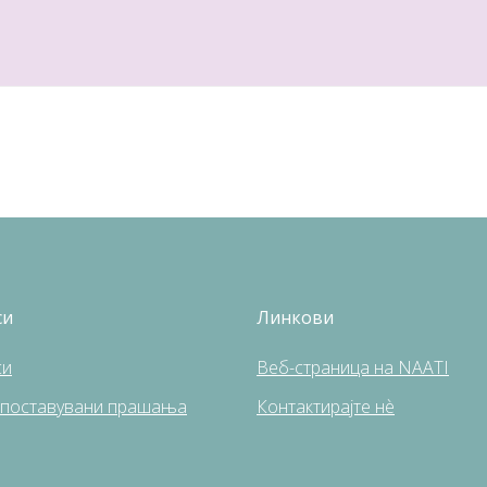
си
Линкови
си
Веб-страница на NAATI
 поставувани прашања
Контактирајте нè