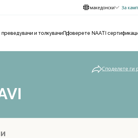
македонски
За кам
 преведувачи и толкувачи
Проверете NAATI сертификаци
Споделете ги 
AVI
ии