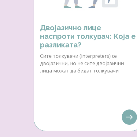
Двојазично лице
наспроти толкувач: Која е
разликата?
Сите толкувачи (interpreters) се
двојазични, но не сите двојазични
лица можат да бидат толкувачи.