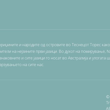
ориџините и народите од островите во Теснецот Торес како
ители на нејзините први јазици. Во духот на помирување, 
наковните и сите јазици го носат во Австралија и улогата 
врзувањето на сите нас.
© 
Tr
A