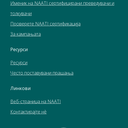
Именик на NAATI сертифицирани преведувачи и
толкувачи
Проверете NAATI сертификација
За кампањата
Ресурси
Pесурси
Често поставувани прашања
Линкови
Веб-страница на NAATI
Контактирајте нè