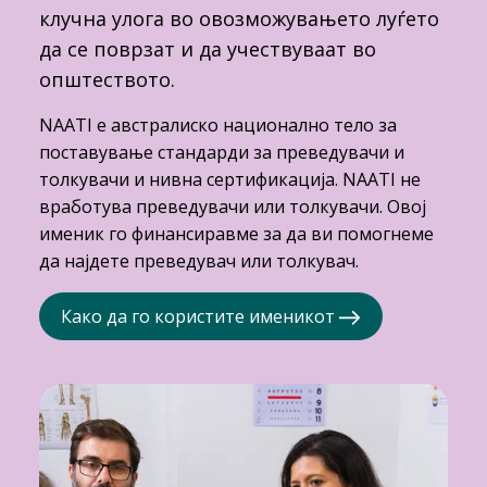
клучна улога во овозможувањето луѓето
да се поврзат и да учествуваат во
општеството.
NAATI е австралиско национално тело за
поставување стандарди за преведувачи и
толкувачи и нивна сертификација. NAATI не
вработува преведувачи или толкувачи. Овој
именик го финансиравме за да ви помогнеме
да најдете преведувач или толкувач.
Како да го користите именикот