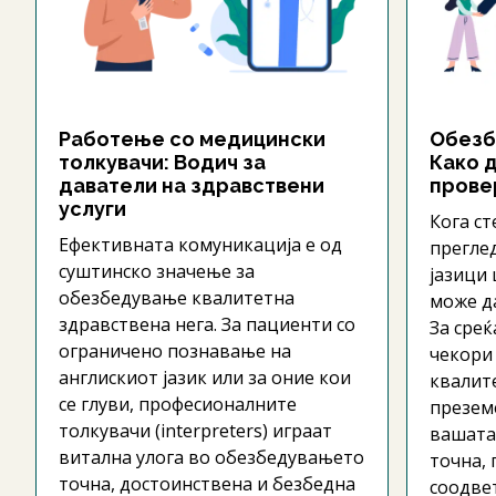
Работење со медицински
Обезб
толкувачи: Водич за
Како 
даватели на здравствени
прове
услуги
Кога ст
Ефективната комуникација е од
прегле
суштинско значење за
јазици 
обезбедување квалитетна
може д
здравствена нега. За пациенти со
За среќ
ограничено познавање на
чекори
англискиот јазик или за оние кои
квалит
се глуви, професионалните
преземе
толкувачи (interpreters) играат
вашата
витална улога во обезбедувањето
точна,
точна, достоинствена и безбедна
соодве