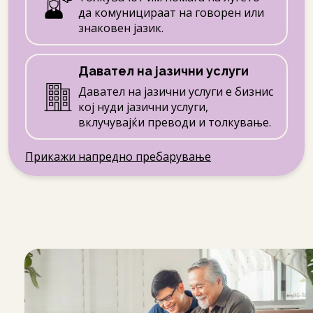
да комуницираат на говорен или
знаковен јазик.
Давател на јазични услуги
Давател на јазични услуги е бизнис
кој нуди јазични услуги,
вклучувајќи преводи и толкување.
Прикажи напредно пребарување