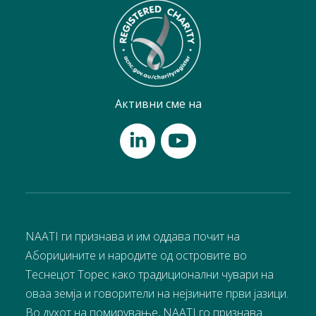
Активни сме на
NAATI ги признава и им оддава почит на
Абориџините и народите од островите во
Теснецот Торес како традиционални чувари на
оваа земја и говорители на нејзините први јазици.
Во духот на помирување, NAATI го признава