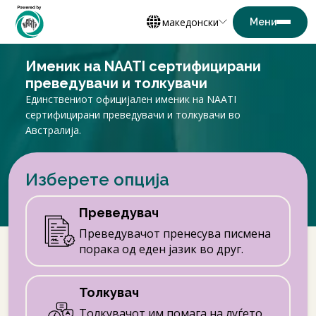
македонски
Именик на NAATI сертифицирани
преведувачи и толкувачи
Единствениот официјален именик на NAATI
сертифицирани преведувачи и толкувачи во
Австралија.
Изберете опција
Преведувач
Преведувачот пренесува писмена
порака од еден јазик во друг.
Толкувач
Толкувачот им помага на луѓето