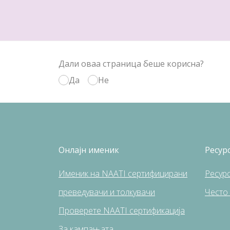
Дали оваа страница беше корисна?
Да
Не
Онлајн именик
Ресур
Именик на NAATI сертифицирани
Pесур
преведувачи и толкувачи
Често
Проверете NAATI сертификација
За кампањата