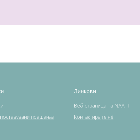
си
Линкови
си
Веб-страница на NAATI
 поставувани прашања
Контактирајте нè