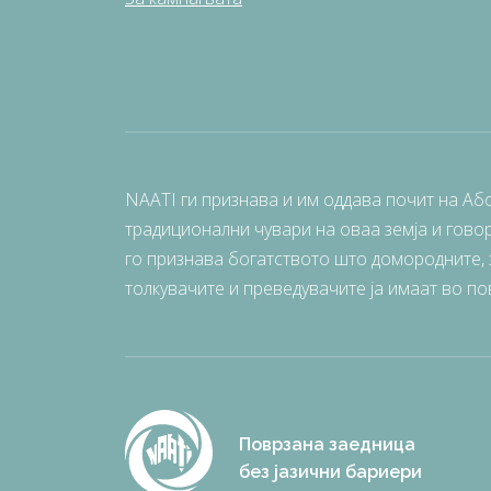
NAATI ги признава и им оддава почит на Аб
традиционални чувари на оваа земја и говор
го признава богатството што домородните, з
толкувачите и преведувачите ја имаат во по
Поврзана заедница
без јазични бариери