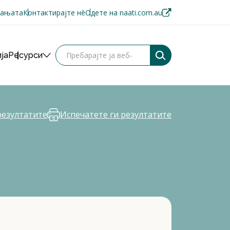
пањата
Контактирајте нè
Одете на naati.com.au
ја
Ресурси
резултатите
Испечатете ги резултатите