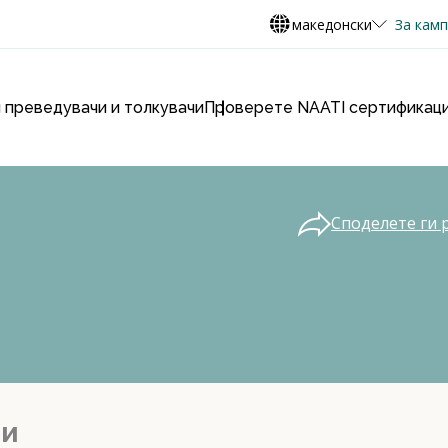
македонски
За кам
 преведувачи и толкувачи
Проверете NAATI сертификаци
Споделете ги 
ии