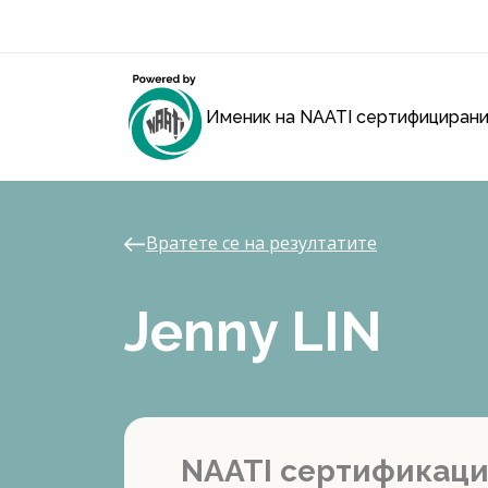
Именик на NAATI сертифицирани
Вратете се на резултатите
Jenny LIN
NAATI сертификац