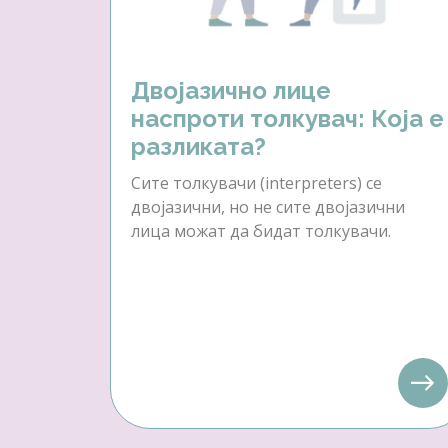
Двојазично лице
наспроти толкувач: Која е
разликата?
Сите толкувачи (interpreters) се
двојазични, но не сите двојазични
лица можат да бидат толкувачи.