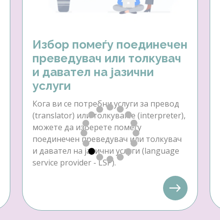
Избор помеѓу поединечен
преведувач или толкувач
и давател на јазични
услуги
Кога ви се потребни услуги за превод
(translator) или толкување (interpreter),
можете да изберете помеѓу
поединечен преведувач или толкувач
и давател на јазични услуги (language
service provider - LSP).