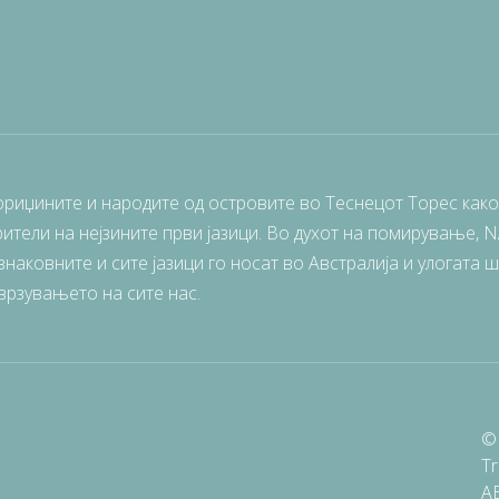
ориџините и народите од островите во Теснецот Торес како
ители на нејзините први јазици. Во духот на помирување, 
наковните и сите јазици го носат во Австралија и улогата 
врзувањето на сите нас.
© 
Tr
A