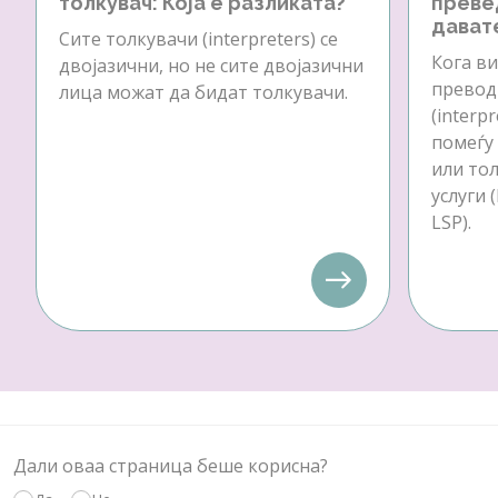
толкувач: Која е разликата?
преве
давате
Сите толкувачи (interpreters) се
Кога ви
двојазични, но не сите двојазични
превод 
лица можат да бидат толкувачи.
(interp
помеѓу
или тол
услуги 
LSP).
Дали оваа страница беше корисна?