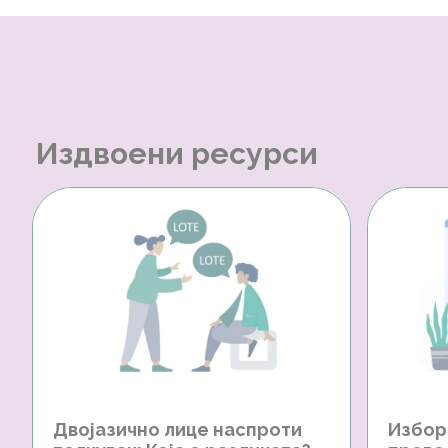
Издвоени ресурси
Двојазично лице наспроти
Избор