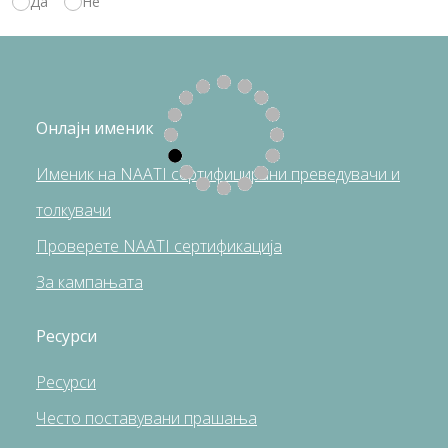
Да
Не
Онлајн именик
Именик на NAATI сертифицирани преведувачи и
толкувачи
Проверете NAATI сертификација
За кампањата
Ресурси
Pесурси
Често поставувани прашања