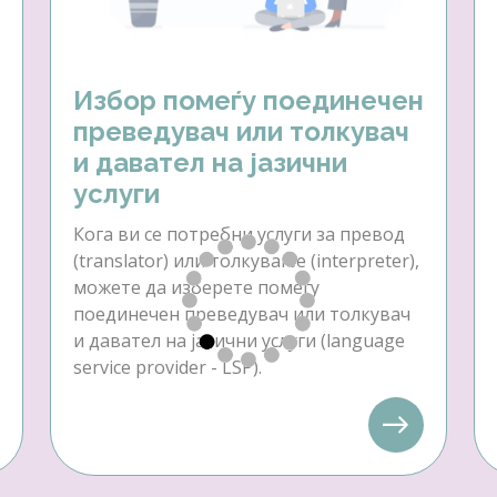
Избор помеѓу поединечен
преведувач или толкувач
и давател на јазични
услуги
Кога ви се потребни услуги за превод
(translator) или толкување (interpreter),
можете да изберете помеѓу
поединечен преведувач или толкувач
и давател на јазични услуги (language
service provider - LSP).