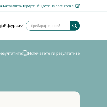
пањата
Контактирајте нè
Одете на naati.com.au
ја
Ресурси
резултатите
Испечатете ги резултатите