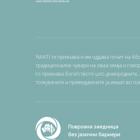
NAATI ги признава и им оддава почит на Аб
традиционални чувари на оваа земја и говор
го признава богатството што домородните, з
толкувачите и преведувачите ја имаат во по
Поврзана заедница
без јазични бариери