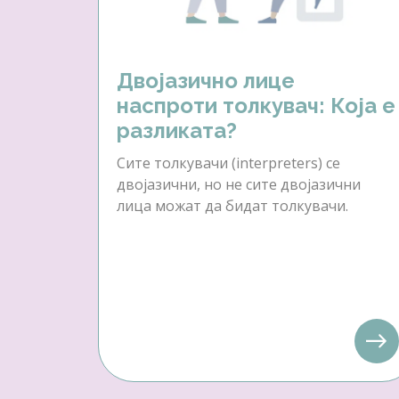
Двојазично лице
наспроти толкувач: Која е
разликата?
Сите толкувачи (interpreters) се
двојазични, но не сите двојазични
лица можат да бидат толкувачи.