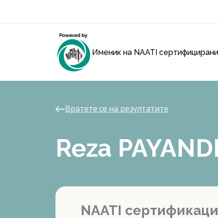
Именик на NAATI сертифицирани
Вратете се на резултатите
Reza PAYAND
NAATI сертификац