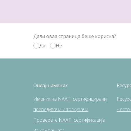
Дали оваа страница беше корисна?
Да
Не
Онлајн именик
Ресур
Именик на NAATI сертифицирани
Pесур
преведувачи и толкувачи
Често
Проверете NAATI сертификација
За кампањата