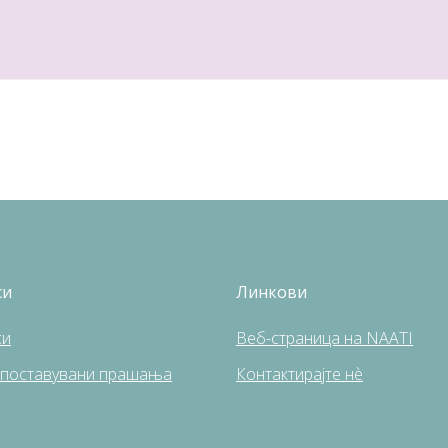
си
Линкови
си
Веб-страница на NAATI
 поставувани прашања
Контактирајте нè