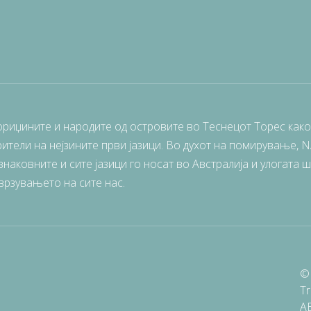
ориџините и народите од островите во Теснецот Торес како
ители на нејзините први јазици. Во духот на помирување, 
наковните и сите јазици го носат во Австралија и улогата 
врзувањето на сите нас.
© 
Tr
A