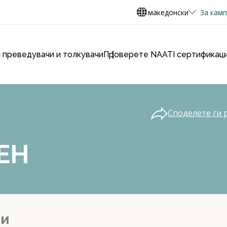
македонски
За кам
 преведувачи и толкувачи
Проверете NAATI сертификаци
Споделете ги 
EH
ии