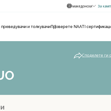
македонски
За кам
 преведувачи и толкувачи
Проверете NAATI сертификаци
Споделете ги 
UO
ии