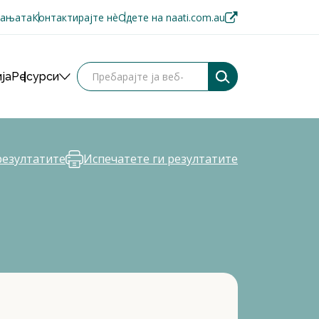
пањата
Контактирајте нè
Одете на naati.com.au
ја
Ресурси
резултатите
Испечатете ги резултатите