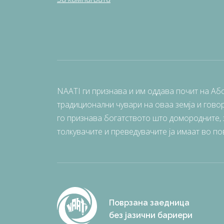
NAATI ги признава и им оддава почит на Аб
традиционални чувари на оваа земја и говор
го признава богатството што домородните, з
толкувачите и преведувачите ја имаат во по
Поврзана заедница
без јазични бариери