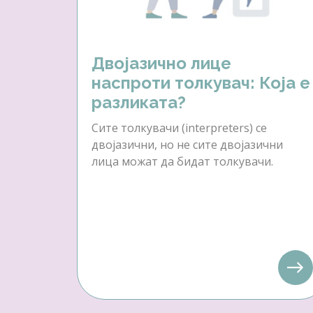
Двојазично лице
наспроти толкувач: Која е
разликата?
Сите толкувачи (interpreters) се
двојазични, но не сите двојазични
лица можат да бидат толкувачи.