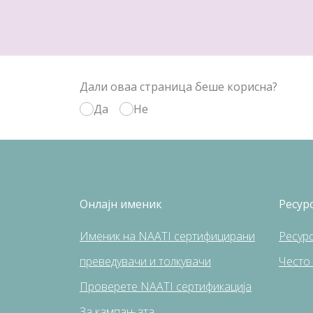
Дали оваа страница беше корисна?
Да
Не
Онлајн именик
Ресур
Именик на NAATI сертифицирани
Pесур
преведувачи и толкувачи
Често
Проверете NAATI сертификација
За кампањата