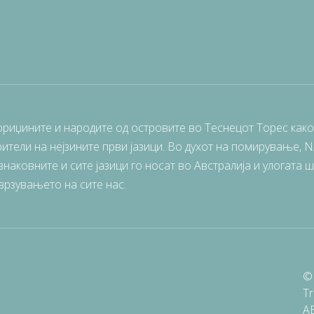
ориџините и народите од островите во Теснецот Торес како
ители на нејзините први јазици. Во духот на помирување, 
наковните и сите јазици го носат во Австралија и улогата 
врзувањето на сите нас.
© 
Tr
A