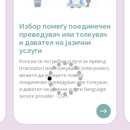
Избор помеѓу поединечен
преведувач или толкувач
и давател на јазични
услуги
Кога ви се потребни услуги за превод
(translator) или толкување (interpreter),
можете да изберете помеѓу
поединечен преведувач или толкувач
и давател на јазични услуги (language
service provider - LSP).