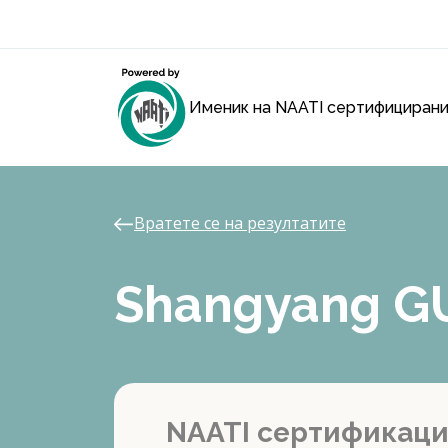
Именик на NAATI сертифицирани
Вратете се на резултатите
Shangyang G
NAATI сертификац