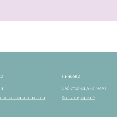
си
Линкови
си
Веб-страница на NAATI
 поставувани прашања
Контактирајте нè