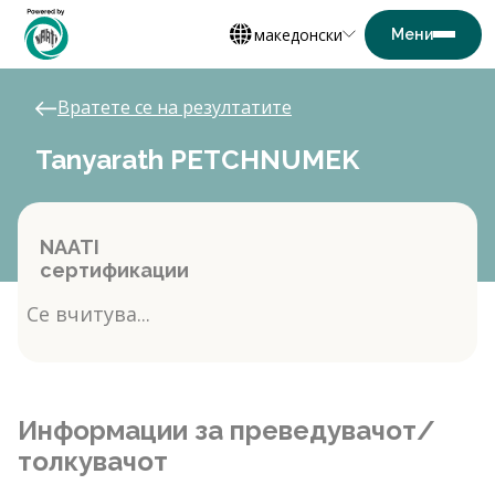
македонски
Вратете се на резултатите
Tanyarath PETCHNUMEK
NAATI
сертификации
Се вчитува...
Информации за преведувачот/
толкувачот