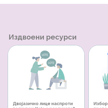
Издвоени ресурси
Двојазично лице наспроти
Избор