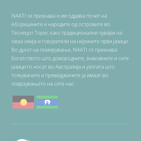
NAATI ги признава и им оддава почит на
Абориџините и народите од островите во
Теснецот Торес како традиционални чувари на
оваа земја и говорители на нејзините први јазици.
Во духот на помирување, NAATI го признава
богатството што домородните, знаковните и сите
јазици го носат во Австралија и улогата што
толкувачите и преведувачите ја имаат во
поврзувањето на сите нас.