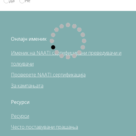
Да
Не
Онлајн именик
Именик на NAATI сертифицирани преведувачи и
толкувачи
Проверете NAATI сертификација
За кампањата
Ресурси
Pесурси
Често поставувани прашања