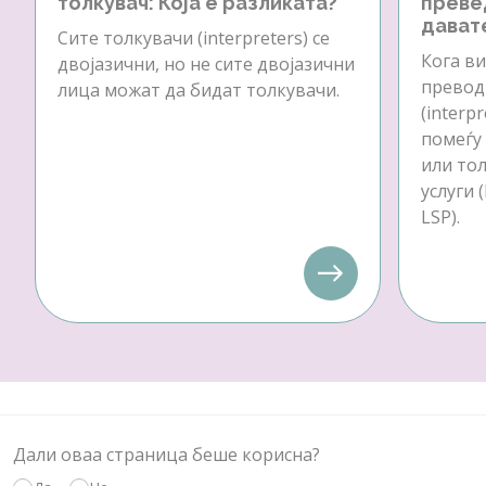
толкувач: Која е разликата?
преве
давате
Сите толкувачи (interpreters) се
Кога ви
двојазични, но не сите двојазични
превод 
лица можат да бидат толкувачи.
(interp
помеѓу
или тол
услуги 
LSP).
Дали оваа страница беше корисна?