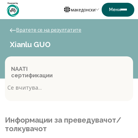
македонски
Вратете се на резултатите
Xianlu GUO
NAATI
сертификации
Се вчитува...
Информации за преведувачот/
толкувачот