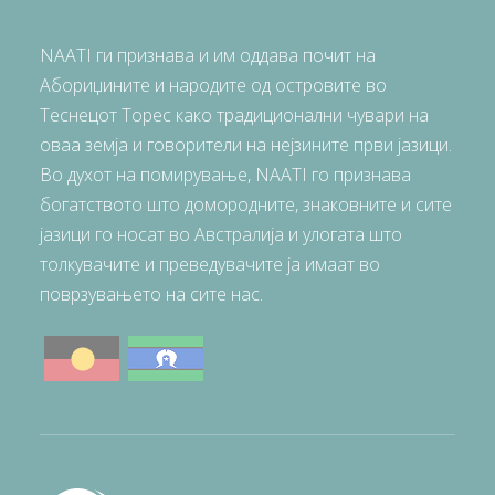
NAATI ги признава и им оддава почит на
Абориџините и народите од островите во
Теснецот Торес како традиционални чувари на
оваа земја и говорители на нејзините први јазици.
Во духот на помирување, NAATI го признава
богатството што домородните, знаковните и сите
јазици го носат во Австралија и улогата што
толкувачите и преведувачите ја имаат во
поврзувањето на сите нас.