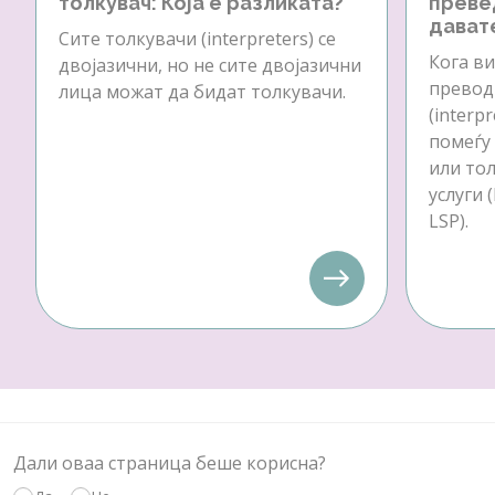
толкувач: Која е разликата?
преве
давате
Сите толкувачи (interpreters) се
Кога ви
двојазични, но не сите двојазични
превод 
лица можат да бидат толкувачи.
(interp
помеѓу
или тол
услуги 
LSP).
Дали оваа страница беше корисна?