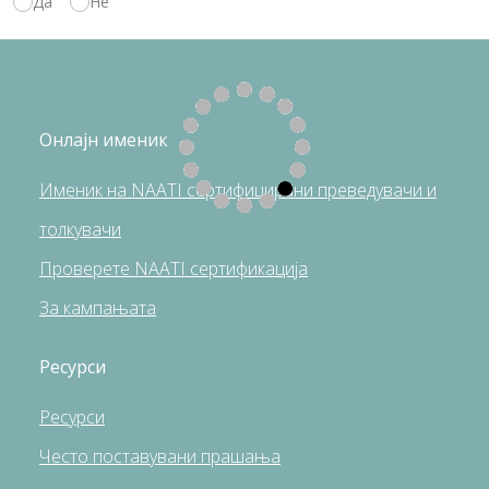
Да
Не
Онлајн именик
Именик на NAATI сертифицирани преведувачи и
толкувачи
Проверете NAATI сертификација
За кампањата
Ресурси
Pесурси
Често поставувани прашања