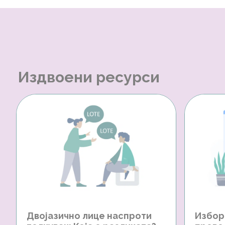
Издвоени ресурси
Двојазично лице наспроти
Избор