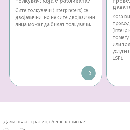
толкувач: Која е разликата?
преве
давате
Сите толкувачи (interpreters) се
Кога ви
двојазични, но не сите двојазични
превод 
лица можат да бидат толкувачи.
(interp
помеѓу
или тол
услуги 
LSP).
Дали оваа страница беше корисна?