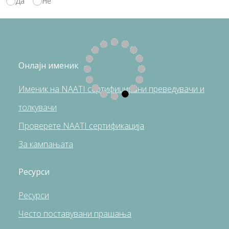
Да
Не
Онлајн именик
Именик на NAATI сертифицирани преведувачи и
толкувачи
Проверете NAATI сертификација
За кампањата
Ресурси
Pесурси
Често поставувани прашања