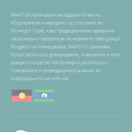
NAATI ги признава и им оддава почит на
Абориџините и народите од островите во
Теснецот Торес како традиционални чувари на
оваа земја и говорители на нејзините први јазици.
Во духот на помирување, NAATI го признава
богатството што домородните, знаковните и сите
јазици го носат во Австралија и улогата што
толкувачите и преведувачите ја имаат во
поврзувањето на сите нас.