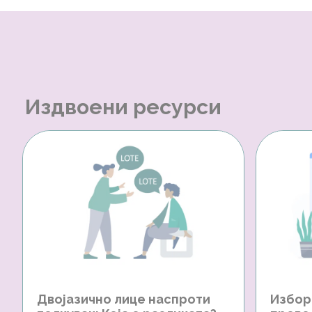
Издвоени ресурси
Двојазично лице наспроти
Избор