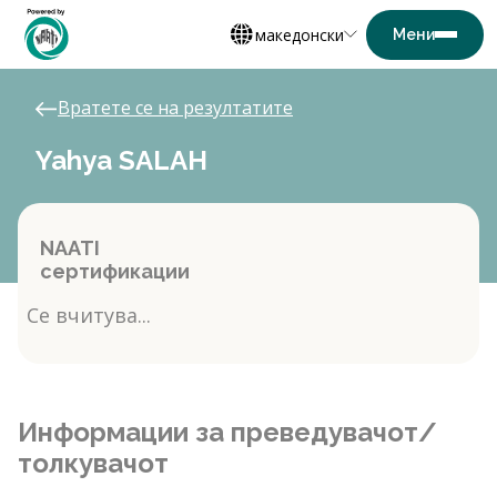
македонски
Вратете се на резултатите
Yahya SALAH
NAATI
сертификации
Се вчитува...
Информации за преведувачот/
толкувачот