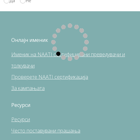
Да
Не
Онлајн именик
Именик на NAATI сертифицирани преведувачи и
толкувачи
Проверете NAATI сертификација
За кампањата
Ресурси
Pесурси
Често поставувани прашања