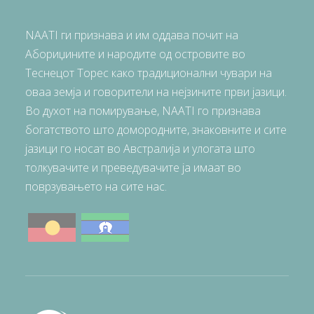
NAATI ги признава и им оддава почит на
Абориџините и народите од островите во
Теснецот Торес како традиционални чувари на
оваа земја и говорители на нејзините први јазици.
Во духот на помирување, NAATI го признава
богатството што домородните, знаковните и сите
јазици го носат во Австралија и улогата што
толкувачите и преведувачите ја имаат во
поврзувањето на сите нас.