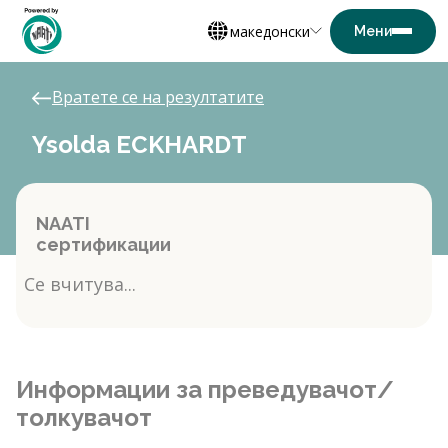
македонски
Вратете се на резултатите
Ysolda ECKHARDT
NAATI
сертификации
Се вчитува...
Информации за преведувачот/
толкувачот