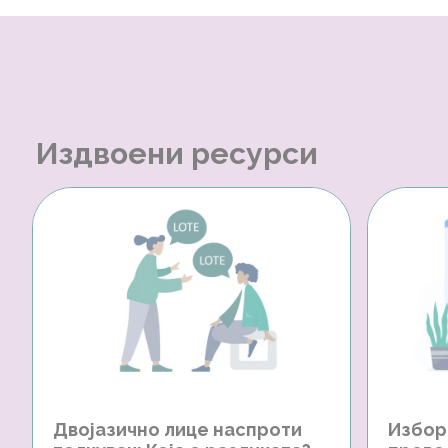
Издвоени ресурси
Двојазично лице наспроти
Избор