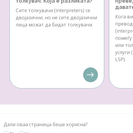
толкувач: Која е разликата?
преве
давате
Сите толкувачи (interpreters) се
Кога ви
двојазични, но не сите двојазични
превод 
лица можат да бидат толкувачи.
(interp
помеѓу
или тол
услуги 
LSP).
Дали оваа страница беше корисна?