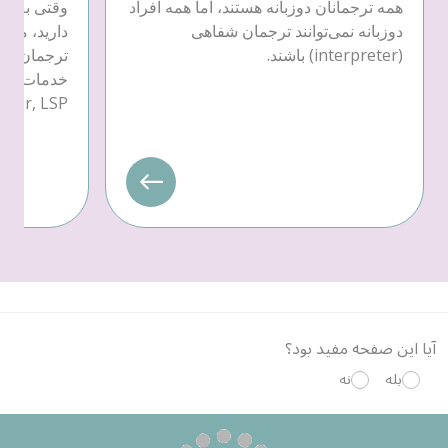
همه ترجمانان دوزبانه هستند، اما همه افراد
وقتی به خد
دوزبانه نمی‌توانند ترجمان شفاهی
دارید، می‌ت
(interpreter) باشند.
ترجمان کتب
provider, LSP) یکی را ان
آیا این صفحه مفید بود؟
بله
نه