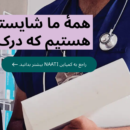
همهٔ ما شایسته
هستیم که درک
راجع به کمپاین NAATI بیشتر بدانید.