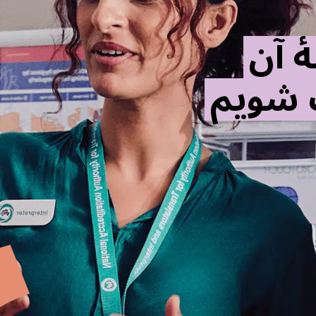
ٔ آن
 شویم