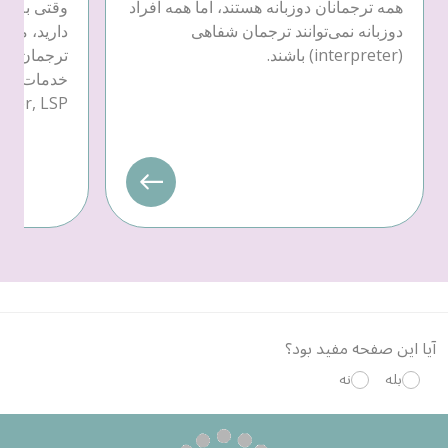
همه ترجمانان دوزبانه هستند، اما همه افراد
وقتی به خد
دوزبانه نمی‌توانند ترجمان شفاهی
دارید، می‌ت
(interpreter) باشند.
ترجمان کتب
provider, LSP) یکی را ان
آیا این صفحه مفید بود؟
بله
نه