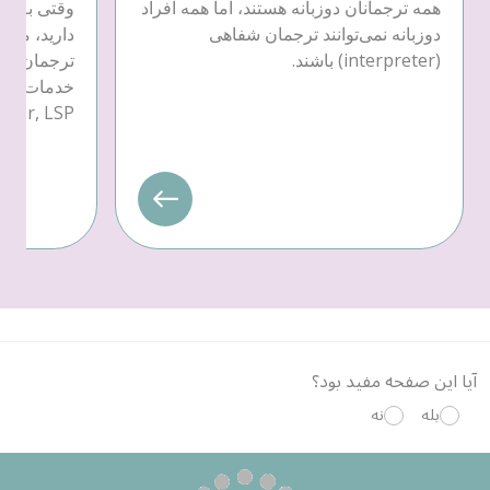
همه ترجمانان دوزبانه هستند، اما همه افراد
وقتی به خد
دوزبانه نمی‌توانند ترجمان شفاهی
دارید، می‌ت
(interpreter) باشند.
ترجمان کتب
provider, LSP) یکی را ان
آیا این صفحه مفید بود؟
بله
نه