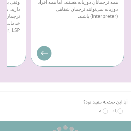
همه ترجمانان دوزبانه هستند، اما همه افراد
وقتی به خد
دوزبانه نمی‌توانند ترجمان شفاهی
دارید، می‌ت
(interpreter) باشند.
ترجمان کتب
provider, LSP) یکی را ان
آیا این صفحه مفید بود؟
بله
نه