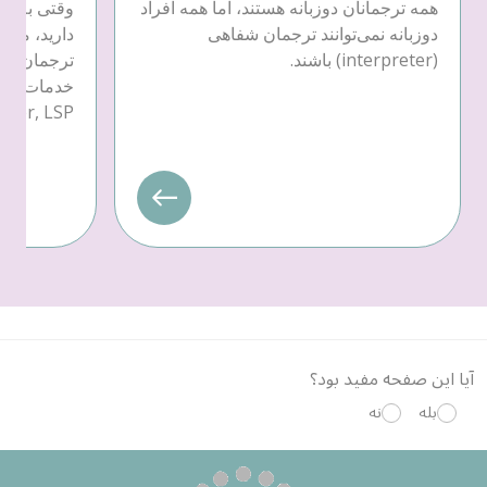
همه ترجمانان دوزبانه هستند، اما همه افراد
وقتی به خد
دوزبانه نمی‌توانند ترجمان شفاهی
دارید، می‌ت
(interpreter) باشند.
ترجمان کتب
provider, LSP) یکی را ان
آیا این صفحه مفید بود؟
بله
نه