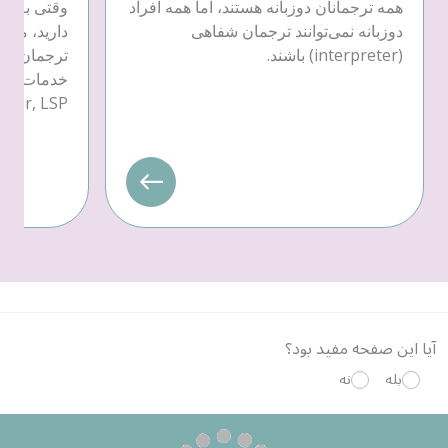
همه ترجمانان دوزبانه هستند، اما همه افراد
وقتی به خد
دوزبانه نمی‌توانند ترجمان شفاهی
دارید، می‌ت
(interpreter) باشند.
ترجمان کتب
provider, LSP) یکی را ان
آیا این صفحه مفید بود؟
بله
نه