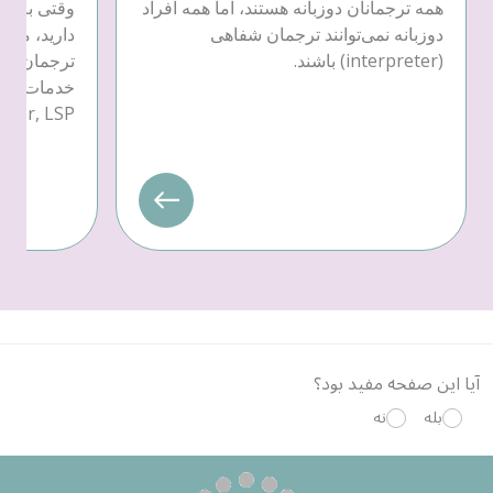
همه ترجمانان دوزبانه هستند، اما همه افراد
وقتی به خد
دوزبانه نمی‌توانند ترجمان شفاهی
دارید، می‌ت
(interpreter) باشند.
ترجمان کتب
provider, LSP) یکی را ان
آیا این صفحه مفید بود؟
بله
نه