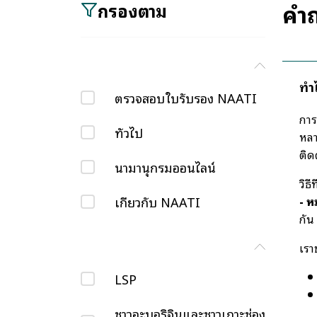
คำถ
กรองตาม
ทำ
ตรวจสอบใบรับรอง NAATI
การ
ทั่วไป
หลา
ติด
นามานุกรมออนไลน์
วิธ
เกี่ยวกับ NAATI
- ห
กัน
เรา
LSP
ชาวอะบอริจินและชาวเกาะช่อง