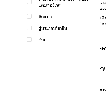
นาม
แคบทอร์เรส
ของ
นักแปล
เพื
โดย
ผู้ประกอบวิชาชีพ
ล่าม
ทำ
‘ไ
งา