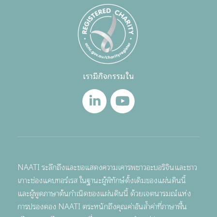
เรามีกิจกรรมใน
NAATI ระลึกถึงและขอแสดงความเคารพชาวอะบอริจินและชาว
เกาะช่องแคบทอร์เรส ในฐานะผู้พิทักษ์ดั้งเดิมของแผ่นดินนี้
และผู้พูดภาษาต้นกำเนิดของแผ่นดินนี้ ด้วยเจตนารมณ์แห่ง
การปรองดอง NAATI ตระหนักถึงคุณค่าอันล้ำค่าที่ภาษาพื้น