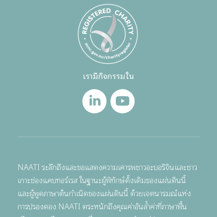
เรามีกิจกรรมใน
NAATI ระลึกถึงและขอแสดงความเคารพชาวอะบอริจินและชาว
เกาะช่องแคบทอร์เรส ในฐานะผู้พิทักษ์ดั้งเดิมของแผ่นดินนี้
และผู้พูดภาษาต้นกำเนิดของแผ่นดินนี้ ด้วยเจตนารมณ์แห่ง
การปรองดอง NAATI ตระหนักถึงคุณค่าอันล้ำค่าที่ภาษาพื้น