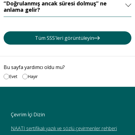
“Doğrulanmış ancak süresi dolmuş” ne
anlama gelir?
Tüm SSS'leri görüntüleyin
Bu sayfa yardımcı oldu mu?
Evet
Hayır
Çevrim İçi Dizin
NAATI sertifikalı yazılı ve sözlü çevirmenler rehberi