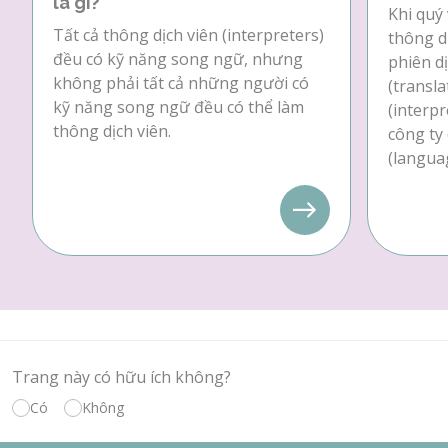
là gì?
Khi quý 
Tất cả thông dịch viên (interpreters)
thông dị
đều có kỹ năng song ngữ, nhưng
phiên dị
không phải tất cả những người có
(transla
kỹ năng song ngữ đều có thể làm
(interpr
thông dịch viên.
công ty
(languag
Trang này có hữu ích không?
Có
Không