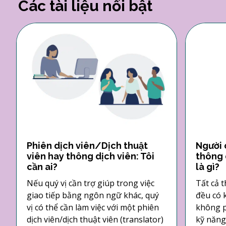
Các tài liệu nổi bật
Phiên dịch viên/Dịch thuật
Người 
viên hay thông dịch viên: Tôi
thông 
cần ai?
là gì?
Nếu quý vị cần trợ giúp trong việc
Tất cả t
giao tiếp bằng ngôn ngữ khác, quý
đều có 
vị có thể cần làm việc với một phiên
không p
dịch viên/dịch thuật viên (translator)
kỹ năng