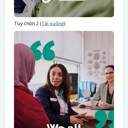
Tùy chọn 2 (
Tải xuống
)